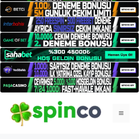
İçeriğe
atla
Menü