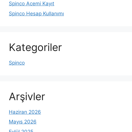
Spinco Acemi Kayıt
Spinco Hesap Kullanımı
Kategoriler
Spinco
Arşivler
Haziran 2026
Mayıs 2026
Eylül 2025