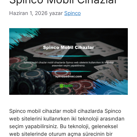
Haziran 1, 2026
yazar
Spinco
Spinco mobil cihazlar mobil cihazlarda Spinco
web sitelerini kullanırken iki teknoloji arasından
seçim yapabilirsiniz. Bu teknoloji, geleneksel
web sitelerinde oturum açma sürecinin bir