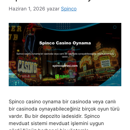
Haziran 1, 2026
yazar
Spinco
Spinco casino oynama bir casinoda veya canlı
bir casinoda oynayabileceğiniz birçok oyun türü
vardır. Bu bir depozito iadesidir. Spinco
mevduat sistemi mevduat işlemini uygun