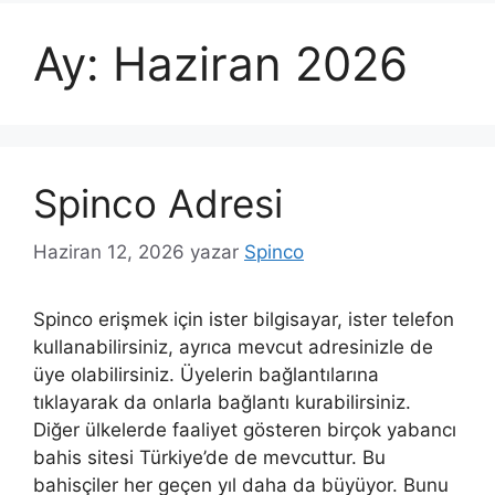
Ay:
Haziran 2026
Spinco Adresi
Haziran 12, 2026
yazar
Spinco
Spinco erişmek için ister bilgisayar, ister telefon
kullanabilirsiniz, ayrıca mevcut adresinizle de
üye olabilirsiniz. Üyelerin bağlantılarına
tıklayarak da onlarla bağlantı kurabilirsiniz.
Diğer ülkelerde faaliyet gösteren birçok yabancı
bahis sitesi Türkiye’de de mevcuttur. Bu
bahisçiler her geçen yıl daha da büyüyor. Bunu