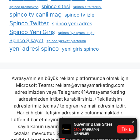
spinco sitesi
spinco promosyon
spinco site tercihi
spinco tv canli maç
spinco tv izle
Spinco Twitter
spinco yeni adres
Spinco Yeni Giriş
spinco üye uyumluluğu
Spinco Şikayet
spinco şikayet platformu
yeni adresi spinco
yeni giris spinco
Avrasya'nın en büyük reklam platformunda olmak için
Microsoft Teams:
reklam@avrasyamarketing.com
adresimizden veya Telegram: @Avrasyamarketing
adresimizden irtibat kurabilirsiniz. (Tek iletişim
adreslerimiz teams / telegram ve mail adresimizdir.
Harici hiçbir iletişim adresimiz bulunmamaktadır.
Lütfen itibar etmeyiniz.) Türkiye yasalarına göre 7258
sayılı kanun uyarınca yasa dışı bahis oynamanın
cezaları mevcuttur. Şu an bulunduğunuz site hiç bir