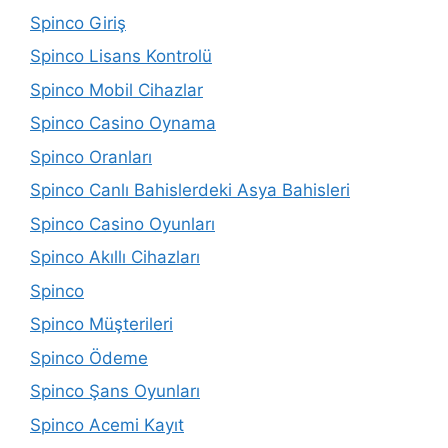
Spinco Giriş
Spinco Lisans Kontrolü
Spinco Mobil Cihazlar
Spinco Casino Oynama
Spinco Oranları
Spinco Canlı Bahislerdeki Asya Bahisleri
Spinco Casino Oyunları
Spinco Akıllı Cihazları
Spinco
Spinco Müşterileri
Spinco Ödeme
Spinco Şans Oyunları
Spinco Acemi Kayıt