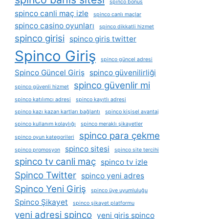
spinco bonus
spinco canli maç izle
spinco canlı maçlar
spinco casino oyunları
spinco dikkatli hizmet
spinco girisi
spinco giris twitter
Spinco Giriş
spinco güncel adresi
Spinco Güncel Giriş
spinco güvenilirliği
spinco güvenlir mi
spinco güvenli hizmet
spinco katılımcı adresi
spinco kayıtlı adresi
spinco kazı kazan kartları bağlantı
spinco kişisel avantaj
spinco kullanım kolaylığı
spinco meraklı şikayetler
spinco para çekme
spinco oyun kategorileri
spinco sitesi
spinco promosyon
spinco site tercihi
spinco tv canli maç
spinco tv izle
Spinco Twitter
spinco yeni adres
Spinco Yeni Giriş
spinco üye uyumluluğu
Spinco Şikayet
spinco şikayet platformu
yeni adresi spinco
yeni giris spinco