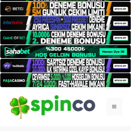
İçeriğe
atla
Menü