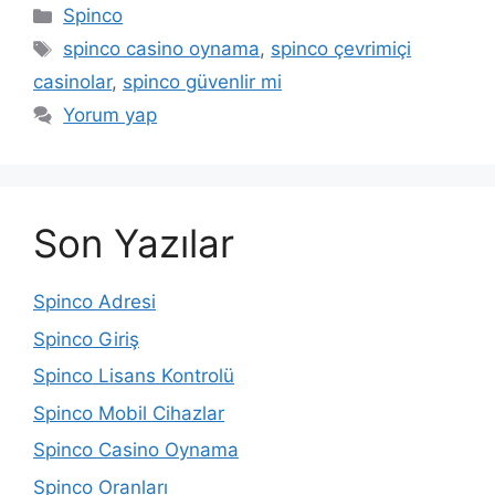
Kategoriler
Spinco
Etiketler
spinco casino oynama
,
spinco çevrimiçi
casinolar
,
spinco güvenlir mi
Yorum yap
Son Yazılar
Spinco Adresi
Spinco Giriş
Spinco Lisans Kontrolü
Spinco Mobil Cihazlar
Spinco Casino Oynama
Spinco Oranları