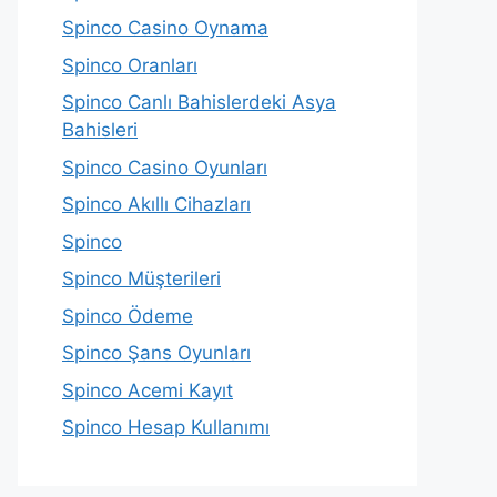
Spinco Casino Oynama
Spinco Oranları
Spinco Canlı Bahislerdeki Asya
Bahisleri
Spinco Casino Oyunları
Spinco Akıllı Cihazları
Spinco
Spinco Müşterileri
Spinco Ödeme
Spinco Şans Oyunları
Spinco Acemi Kayıt
Spinco Hesap Kullanımı