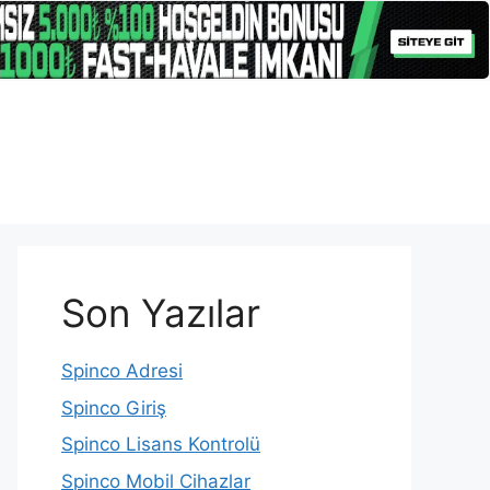
Son Yazılar
Spinco Adresi
Spinco Giriş
Spinco Lisans Kontrolü
Spinco Mobil Cihazlar