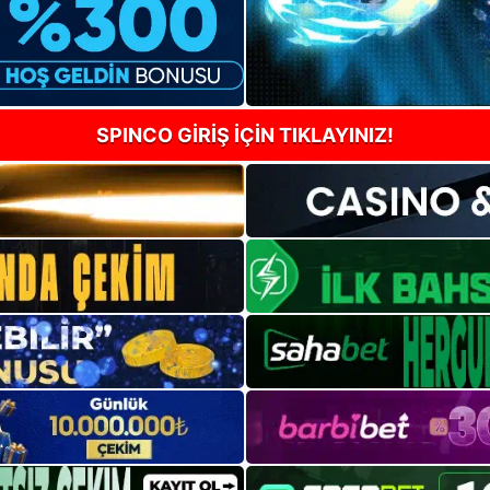
SPINCO GİRİŞ İÇİN TIKLAYINIZ!