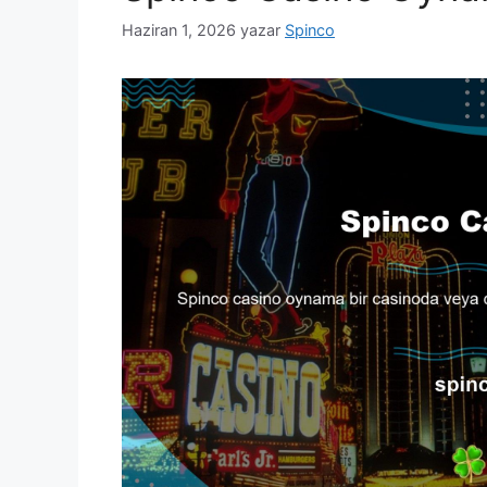
Haziran 1, 2026
yazar
Spinco