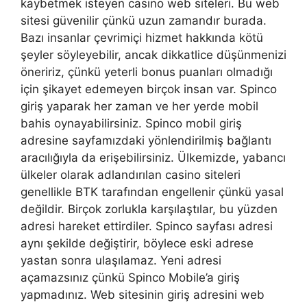
kaybetmek isteyen casino web siteleri. Bu web
sitesi güvenilir çünkü uzun zamandır burada.
Bazı insanlar çevrimiçi hizmet hakkında kötü
şeyler söyleyebilir, ancak dikkatlice düşünmenizi
öneririz, çünkü yeterli bonus puanları olmadığı
için şikayet edemeyen birçok insan var. Spinco
giriş yaparak her zaman ve her yerde mobil
bahis oynayabilirsiniz. Spinco mobil giriş
adresine sayfamızdaki yönlendirilmiş bağlantı
aracılığıyla da erişebilirsiniz. Ülkemizde, yabancı
ülkeler olarak adlandırılan casino siteleri
genellikle BTK tarafından engellenir çünkü yasal
değildir. Birçok zorlukla karşılaştılar, bu yüzden
adresi hareket ettirdiler. Spinco sayfası adresi
aynı şekilde değiştirir, böylece eski adrese
yastan sonra ulaşılamaz. Yeni adresi
açamazsınız çünkü Spinco Mobile’a giriş
yapmadınız. Web sitesinin giriş adresini web