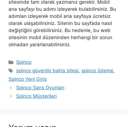
sitesinde tam olarak yazmanız gerekir. Mobil
ana sayfayı bu adımı izleyerek bulabilirsiniz. Bu
adımları izleyerek mobil ana sayfaya ücretsiz
olarak ulaşabilirsiniz. Sitenin bu sayfada nasıl
değiştiğini görebilirsiniz. Bu nedenle, bu web
sitesinin mobil düzeninden herhangi bir sorun
olmadan yararlanabilirsiniz.
Kategoriler
Spinco
Etiketler
spinco güvenilir bahis sitesi
,
spinco ödeme
,
Spinco Yeni Giriş
Spinco Şans Oyunları
Spinco Müşterileri