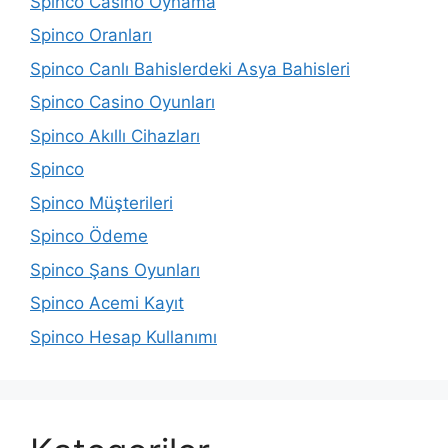
Spinco Casino Oynama
Spinco Oranları
Spinco Canlı Bahislerdeki Asya Bahisleri
Spinco Casino Oyunları
Spinco Akıllı Cihazları
Spinco
Spinco Müşterileri
Spinco Ödeme
Spinco Şans Oyunları
Spinco Acemi Kayıt
Spinco Hesap Kullanımı