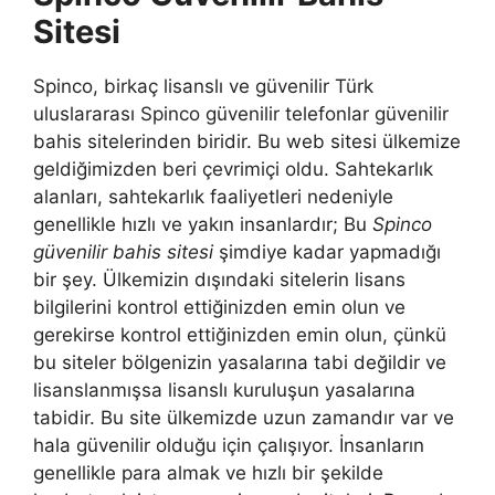
Sitesi
Spinco, birkaç lisanslı ve güvenilir Türk
uluslararası Spinco güvenilir telefonlar güvenilir
bahis sitelerinden biridir. Bu web sitesi ülkemize
geldiğimizden beri çevrimiçi oldu. Sahtekarlık
alanları, sahtekarlık faaliyetleri nedeniyle
genellikle hızlı ve yakın insanlardır; Bu
Spinco
güvenilir bahis sitesi
şimdiye kadar yapmadığı
bir şey. Ülkemizin dışındaki sitelerin lisans
bilgilerini kontrol ettiğinizden emin olun ve
gerekirse kontrol ettiğinizden emin olun, çünkü
bu siteler bölgenizin yasalarına tabi değildir ve
lisanslanmışsa lisanslı kuruluşun yasalarına
tabidir. Bu site ülkemizde uzun zamandır var ve
hala güvenilir olduğu için çalışıyor. İnsanların
genellikle para almak ve hızlı bir şekilde