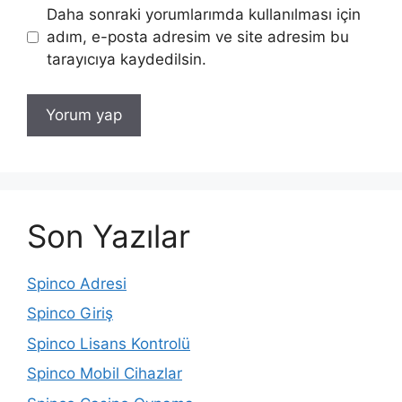
Daha sonraki yorumlarımda kullanılması için
adım, e-posta adresim ve site adresim bu
tarayıcıya kaydedilsin.
Son Yazılar
Spinco Adresi
Spinco Giriş
Spinco Lisans Kontrolü
Spinco Mobil Cihazlar