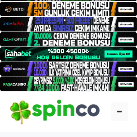
İçeriğe
atla
Menü