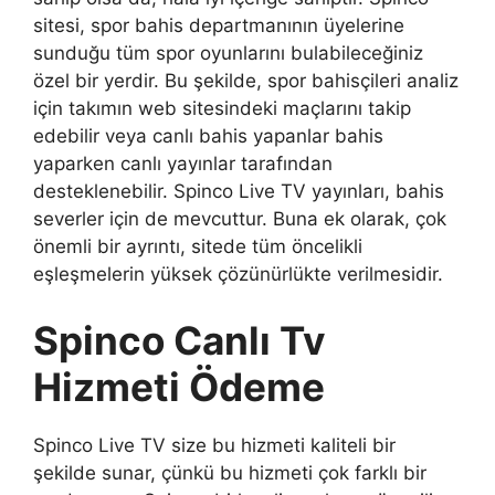
sitesi, spor bahis departmanının üyelerine
sunduğu tüm spor oyunlarını bulabileceğiniz
özel bir yerdir. Bu şekilde, spor bahisçileri analiz
için takımın web sitesindeki maçlarını takip
edebilir veya canlı bahis yapanlar bahis
yaparken canlı yayınlar tarafından
desteklenebilir. Spinco Live TV yayınları, bahis
severler için de mevcuttur. Buna ek olarak, çok
önemli bir ayrıntı, sitede tüm öncelikli
eşleşmelerin yüksek çözünürlükte verilmesidir.
Spinco Canlı Tv
Hizmeti Ödeme
Spinco Live TV size bu hizmeti kaliteli bir
şekilde sunar, çünkü bu hizmeti çok farklı bir