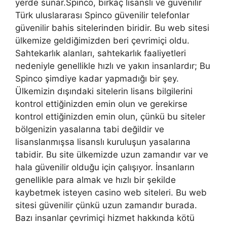
yerde sunar.Spinco, birkaç lisanslı ve güvenilir
Türk uluslararası Spinco güvenilir telefonlar
güvenilir bahis sitelerinden biridir. Bu web sitesi
ülkemize geldiğimizden beri çevrimiçi oldu.
Sahtekarlık alanları, sahtekarlık faaliyetleri
nedeniyle genellikle hızlı ve yakın insanlardır; Bu
Spinco şimdiye kadar yapmadığı bir şey.
Ülkemizin dışındaki sitelerin lisans bilgilerini
kontrol ettiğinizden emin olun ve gerekirse
kontrol ettiğinizden emin olun, çünkü bu siteler
bölgenizin yasalarına tabi değildir ve
lisanslanmışsa lisanslı kuruluşun yasalarına
tabidir. Bu site ülkemizde uzun zamandır var ve
hala güvenilir olduğu için çalışıyor. İnsanların
genellikle para almak ve hızlı bir şekilde
kaybetmek isteyen casino web siteleri. Bu web
sitesi güvenilir çünkü uzun zamandır burada.
Bazı insanlar çevrimiçi hizmet hakkında kötü