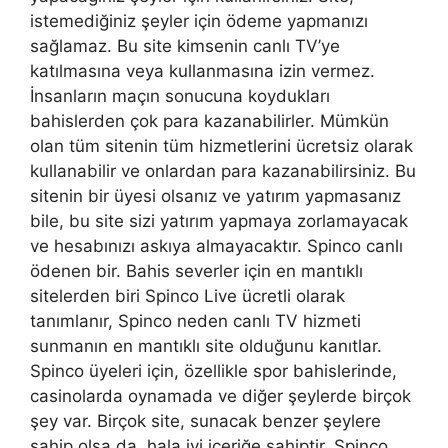
istemediğiniz şeyler için ödeme yapmanızı
sağlamaz. Bu site kimsenin canlı TV’ye
katılmasına veya kullanmasına izin vermez.
İnsanların maçın sonucuna koydukları
bahislerden çok para kazanabilirler. Mümkün
olan tüm sitenin tüm hizmetlerini ücretsiz olarak
kullanabilir ve onlardan para kazanabilirsiniz. Bu
sitenin bir üyesi olsanız ve yatırım yapmasanız
bile, bu site sizi yatırım yapmaya zorlamayacak
ve hesabınızı askıya almayacaktır. Spinco canlı
ödenen bir. Bahis severler için en mantıklı
sitelerden biri Spinco Live ücretli olarak
tanımlanır, Spinco neden canlı TV hizmeti
sunmanın en mantıklı site olduğunu kanıtlar.
Spinco üyeleri için, özellikle spor bahislerinde,
casinolarda oynamada ve diğer şeylerde birçok
şey var. Birçok site, sunacak benzer şeylere
sahip olsa da, hala iyi içeriğe sahiptir. Spinco