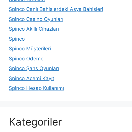
Spinco Canlı Bahislerdeki Asya Bahisleri
Spinco Casino Oyunları
Spinco Akıllı Cihazları
Spinco
Spinco Müşterileri
Spinco Ödeme
Spinco Şans Oyunları
Spinco Acemi Kayıt
Spinco Hesap Kullanımı
Kategoriler