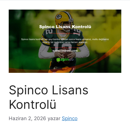
Spinco Lisans
Kontrolü
Haziran 2, 2026
yazar
Spinco