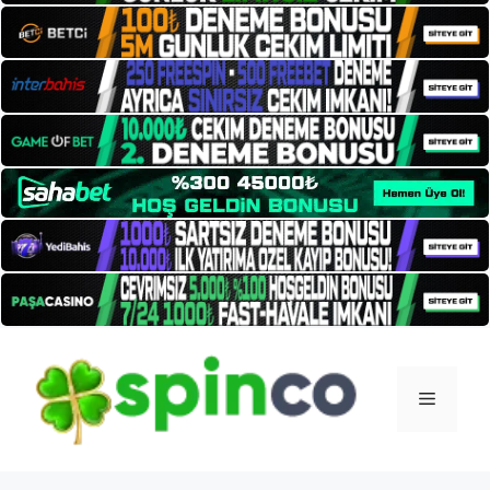
İçeriğe
atla
Menü