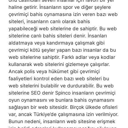
onu casinoları seven insanlar için favori bir yer
haline getirir. İnsanların spor ve diğer şeylere
çevrimiçi bahis oynamasına izin veren bazı web
siteleri, insanların canlı olarak bahis
yapabileceği web sitelerine de sahiptir. Bu web
sitelerine canlı bahis siteleri denir. İnsanları
aldatmaya veya kandırmaya çalışmak gibi
çevrimiçi kötü şeyler yapan bazı insanlar da bu
web sitelerine sahiptir. Farklı adlar veya kodlar
kullanarak web sitelerini gizlemeye çalışırlar.
Ancak polis veya hükümet gibi çevrimiçi
faaliyetleri kontrol eden bazı web siteleri bu
web sitelerini bulabilir ve durdurabilir. Bu web
sitelerine SEO denir Spinco insanların çevrimiçi
oyun oynamasını ve bunlara bahis oynamasını
sağlayan bir web sitesidir. Birçok ülkede ofisleri
var, ancak Türkiye’de çalışmasına izin verilmiyor.
Bunun nedeni, insanların web sitesine erişmek