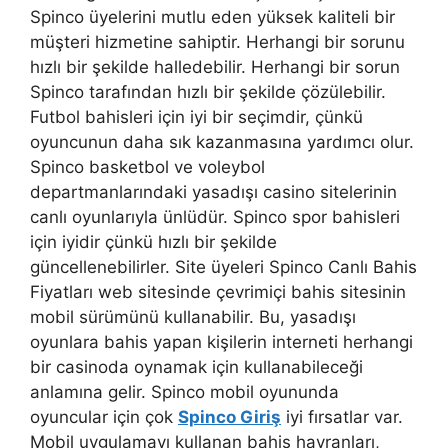
Spinco üyelerini mutlu eden yüksek kaliteli bir
müşteri hizmetine sahiptir. Herhangi bir sorunu
hızlı bir şekilde halledebilir. Herhangi bir sorun
Spinco tarafından hızlı bir şekilde çözülebilir.
Futbol bahisleri için iyi bir seçimdir, çünkü
oyuncunun daha sık kazanmasına yardımcı olur.
Spinco basketbol ve voleybol
departmanlarındaki yasadışı casino sitelerinin
canlı oyunlarıyla ünlüdür. Spinco spor bahisleri
için iyidir çünkü hızlı bir şekilde
güncellenebilirler. Site üyeleri Spinco Canlı Bahis
Fiyatları web sitesinde çevrimiçi bahis sitesinin
mobil sürümünü kullanabilir. Bu, yasadışı
oyunlara bahis yapan kişilerin interneti herhangi
bir casinoda oynamak için kullanabileceği
anlamına gelir. Spinco mobil oyununda
oyuncular için çok
Spinco Giriş
iyi fırsatlar var.
Mobil uygulamayı kullanan bahis hayranları,