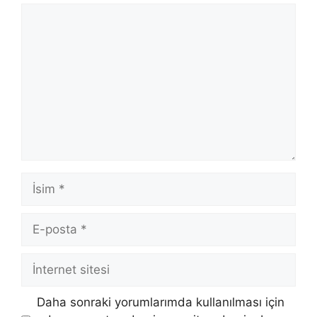
Yorum
İsim
E-
posta
İnternet
sitesi
Daha sonraki yorumlarımda kullanılması için