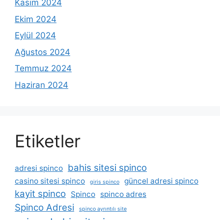
Kasım 2024
Ekim 2024
Eylül 2024
Ağustos 2024
Temmuz 2024
Haziran 2024
Etiketler
bahis sitesi spinco
adresi spinco
casino sitesi spinco
güncel adresi spinco
giris spinco
kayit spinco
Spinco
spinco adres
Spinco Adresi
spinco ayrıntılı site