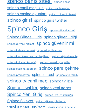
spinco bahis sitesi
spinco bonus
spinco canli maç izle
spinco canlı maçlar
spinco casino oyunları
spinco dikkatli hizmet
spinco girisi
spinco giris twitter
Spinco Giriş
spinco güncel adresi
Spinco Güncel Giriş
spinco güvenilirliği
spinco güvenlir mi
spinco güvenli hizmet
spinco katılımcı adresi
spinco kayıtlı adresi
spinco kazı kazan kartları bağlantı
spinco kişisel avantaj
spinco kullanım kolaylığı
spinco meraklı şikayetler
spinco para çekme
spinco oyun kategorileri
spinco sitesi
spinco promosyon
spinco site tercihi
spinco tv canli maç
spinco tv izle
Spinco Twitter
spinco yeni adres
Spinco Yeni Giriş
spinco üye uyumluluğu
Spinco Şikayet
spinco şikayet platformu
yeni adresi spinco
yeni giris spinco