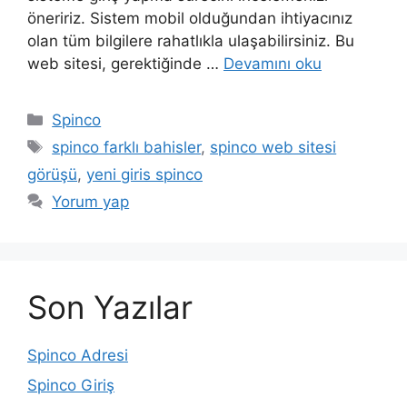
öneririz. Sistem mobil olduğundan ihtiyacınız
olan tüm bilgilere rahatlıkla ulaşabilirsiniz. Bu
web sitesi, gerektiğinde …
Devamını oku
Kategoriler
Spinco
Etiketler
spinco farklı bahisler
,
spinco web sitesi
görüşü
,
yeni giris spinco
Yorum yap
Son Yazılar
Spinco Adresi
Spinco Giriş