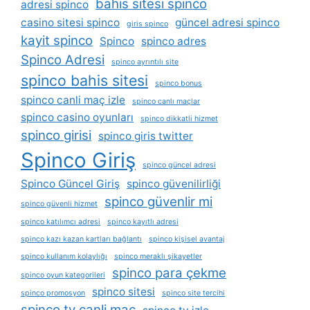
bahis sitesi spinco
adresi spinco
casino sitesi spinco
güncel adresi spinco
giris spinco
kayit spinco
Spinco
spinco adres
Spinco Adresi
spinco ayrıntılı site
spinco bahis sitesi
spinco bonus
spinco canli maç izle
spinco canlı maçlar
spinco casino oyunları
spinco dikkatli hizmet
spinco girisi
spinco giris twitter
Spinco Giriş
spinco güncel adresi
Spinco Güncel Giriş
spinco güvenilirliği
spinco güvenlir mi
spinco güvenli hizmet
spinco katılımcı adresi
spinco kayıtlı adresi
spinco kazı kazan kartları bağlantı
spinco kişisel avantaj
spinco kullanım kolaylığı
spinco meraklı şikayetler
spinco para çekme
spinco oyun kategorileri
spinco sitesi
spinco promosyon
spinco site tercihi
spinco tv canli maç