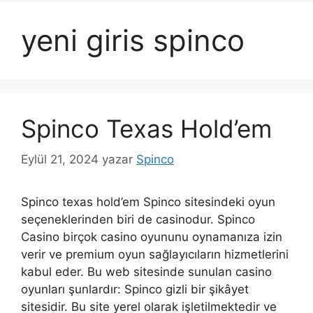
yeni giris spinco
Spinco Texas Hold’em
Eylül 21, 2024
yazar
Spinco
Spinco texas hold’em Spinco sitesindeki oyun
seçeneklerinden biri de casinodur. Spinco
Casino birçok casino oyununu oynamanıza izin
verir ve premium oyun sağlayıcıların hizmetlerini
kabul eder. Bu web sitesinde sunulan casino
oyunları şunlardır: Spinco gizli bir şikâyet
sitesidir. Bu site yerel olarak işletilmektedir ve