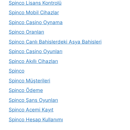
Spinco Lisans Kontrolü
Spinco Mobil Cihazlar
Spinco Casino Oynama
Spinco Oranları
Spinco Canlı Bahislerdeki Asya Bahisleri
Spinco Casino Oyunları
Spinco Akıllı Cihazları
Spinco
Spinco Müşterileri
Spinco Ödeme
Spinco Şans Oyunları
Spinco Acemi Kayıt
Spinco Hesap Kullanımı