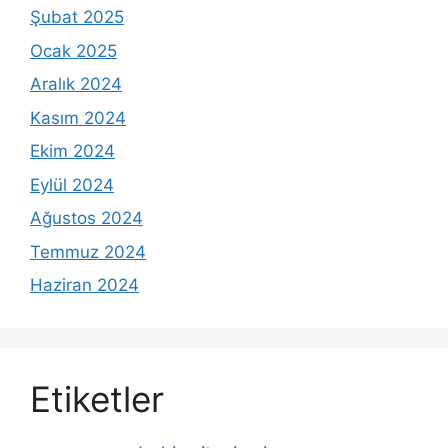
Şubat 2025
Ocak 2025
Aralık 2024
Kasım 2024
Ekim 2024
Eylül 2024
Ağustos 2024
Temmuz 2024
Haziran 2024
Etiketler