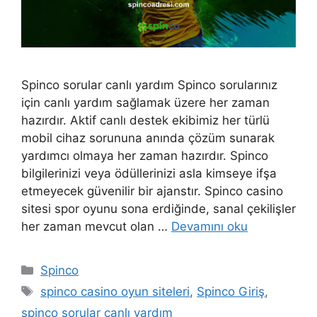
Spinco sorular canlı yardım Spinco sorularınız
için canlı yardım sağlamak üzere her zaman
hazırdır. Aktif canlı destek ekibimiz her türlü
mobil cihaz sorununa anında çözüm sunarak
yardımcı olmaya her zaman hazırdır. Spinco
bilgilerinizi veya ödüllerinizi asla kimseye ifşa
etmeyecek güvenilir bir ajanstır. Spinco casino
sitesi spor oyunu sona erdiğinde, sanal çekilişler
her zaman mevcut olan …
Devamını oku
Kategoriler
Spinco
Etiketler
spinco casino oyun siteleri
,
Spinco Giriş
,
spinco sorular canlı yardım