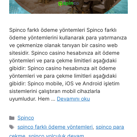
Spinco farklı ödeme yöntemleri Spinco farklı
ödeme yöntemlerini kullanarak para yatırmanıza
ve çekmenize olanak tanıyan bir casino web
sitesidir. Spinco casino hesabınıza ait ödeme
yöntemleri ve para çekme limitleri aşağıdaki
gibidir: Spinco casino hesabınıza ait ödeme
yöntemleri ve para çekme limitleri aşağıdaki
gibidir: Spinco mobile, iOS ve Android işletim
sistemlerini çalıştıran mobil cihazlarla
uyumludur. Hem …
Devamını oku
Kategoriler
Spinco
Etiketler
spinco farklı ödeme yöntemleri
,
spinco para
çekme
,
spinco yolculuk devam