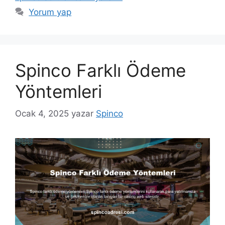
Yorum yap
Spinco Farklı Ödeme
Yöntemleri
Ocak 4, 2025
yazar
Spinco