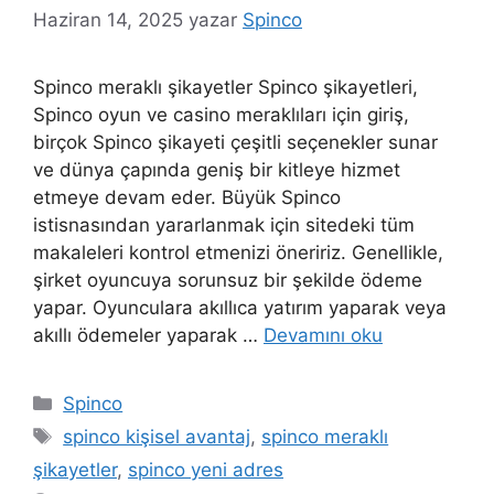
Haziran 14, 2025
yazar
Spinco
Spinco meraklı şikayetler Spinco şikayetleri,
Spinco oyun ve casino meraklıları için giriş,
birçok Spinco şikayeti çeşitli seçenekler sunar
ve dünya çapında geniş bir kitleye hizmet
etmeye devam eder. Büyük Spinco
istisnasından yararlanmak için sitedeki tüm
makaleleri kontrol etmenizi öneririz. Genellikle,
şirket oyuncuya sorunsuz bir şekilde ödeme
yapar. Oyunculara akıllıca yatırım yaparak veya
akıllı ödemeler yaparak …
Devamını oku
Kategoriler
Spinco
Etiketler
spinco kişisel avantaj
,
spinco meraklı
şikayetler
,
spinco yeni adres