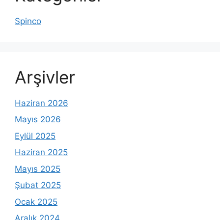
Spinco
Arşivler
Haziran 2026
Mayıs 2026
Eylül 2025
Haziran 2025
Mayıs 2025
Şubat 2025
Ocak 2025
Aralık 2024