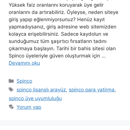
Yüksek faiz oranlarını koruyarak üye gelir
oranlarını da artırabiliriz. Öyleyse, neden siteye
giriş yapıp eğlenmiyorsunuz? Henüz kayıt
yapmadıysanız, giriş adresine web sitemizden
kolayca erişebilirsiniz. Sadece kaydolun ve
sunduğumuz tüm şaşırtıcı fırsatların tadını
çıkarmaya başlayın. Tarihi bir bahis sitesi olan
Spinco üyeleriyle güven oluşturmak için …
Devamını oku
Kategoriler
Spinco
Etiketler
spinco lisanslı arayüz
,
spinco para yatirma
,
spinco üye uyumluluğu
Yorum yap