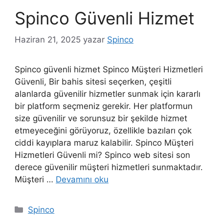
Spinco Güvenli Hizmet
Haziran 21, 2025
yazar
Spinco
Spinco güvenli hizmet Spinco Müşteri Hizmetleri
Güvenli, Bir bahis sitesi seçerken, çeşitli
alanlarda güvenilir hizmetler sunmak için kararlı
bir platform seçmeniz gerekir. Her platformun
size güvenilir ve sorunsuz bir şekilde hizmet
etmeyeceğini görüyoruz, özellikle bazıları çok
ciddi kayıplara maruz kalabilir. Spinco Müşteri
Hizmetleri Güvenli mi? Spinco web sitesi son
derece güvenilir müşteri hizmetleri sunmaktadır.
Müşteri …
Devamını oku
Kategoriler
Spinco