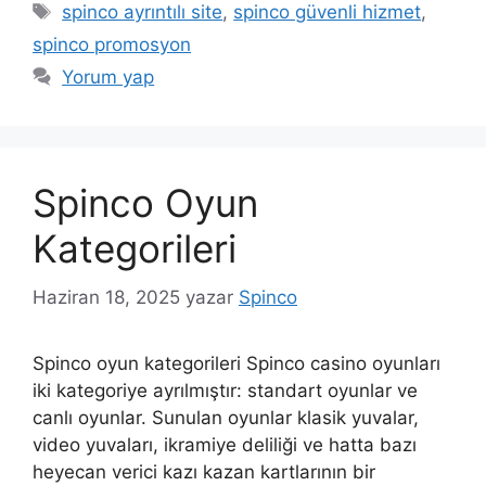
Etiketler
spinco ayrıntılı site
,
spinco güvenli hizmet
,
spinco promosyon
Yorum yap
Spinco Oyun
Kategorileri
Haziran 18, 2025
yazar
Spinco
Spinco oyun kategorileri Spinco casino oyunları
iki kategoriye ayrılmıştır: standart oyunlar ve
canlı oyunlar. Sunulan oyunlar klasik yuvalar,
video yuvaları, ikramiye deliliği ve hatta bazı
heyecan verici kazı kazan kartlarının bir