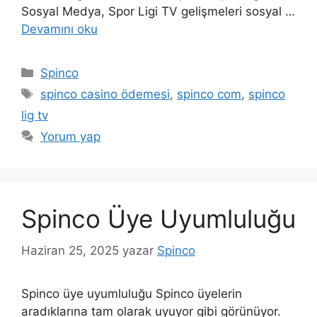
Sosyal Medya, Spor Ligi TV gelişmeleri sosyal …
Devamını oku
Kategoriler
Spinco
Etiketler
spinco casino ödemesi
,
spinco com
,
spinco
lig tv
Yorum yap
Spinco Üye Uyumluluğu
Haziran 25, 2025
yazar
Spinco
Spinco üye uyumluluğu Spinco üyelerin
aradıklarına tam olarak uyuyor gibi görünüyor.