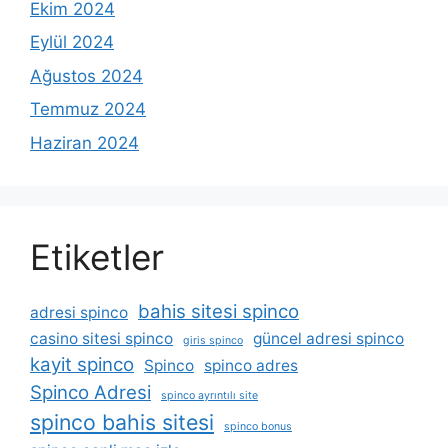
Ekim 2024
Eylül 2024
Ağustos 2024
Temmuz 2024
Haziran 2024
Etiketler
bahis sitesi spinco
adresi spinco
casino sitesi spinco
güncel adresi spinco
giris spinco
kayit spinco
Spinco
spinco adres
Spinco Adresi
spinco ayrıntılı site
spinco bahis sitesi
spinco bonus