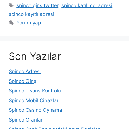
Etiketler
spinco giris twitter
,
spinco katılımcı adresi
,
spinco kayıtlı adresi
Yorum yap
Son Yazılar
Spinco Adresi
Spinco Giriş
Spinco Lisans Kontrolü
Spinco Mobil Cihazlar
Spinco Casino Oynama
Spinco Oranları