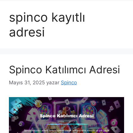
spinco kayıtlı
adresi
Spinco Katılımcı Adresi
Mayıs 31, 2025
yazar
Spinco