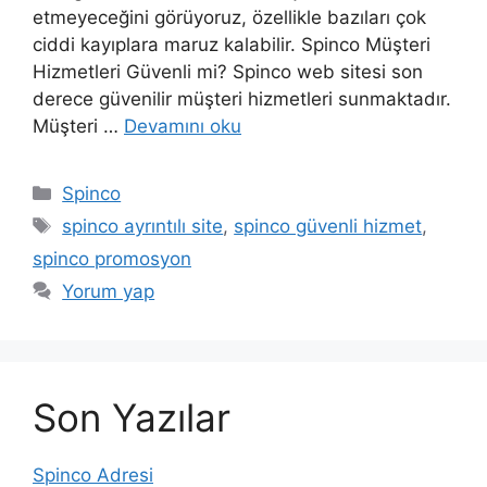
etmeyeceğini görüyoruz, özellikle bazıları çok
ciddi kayıplara maruz kalabilir. Spinco Müşteri
Hizmetleri Güvenli mi? Spinco web sitesi son
derece güvenilir müşteri hizmetleri sunmaktadır.
Müşteri …
Devamını oku
Kategoriler
Spinco
Etiketler
spinco ayrıntılı site
,
spinco güvenli hizmet
,
spinco promosyon
Yorum yap
Son Yazılar
Spinco Adresi