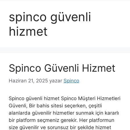
spinco güvenli
hizmet
Spinco Güvenli Hizmet
Haziran 21, 2025
yazar
Spinco
Spinco güvenli hizmet Spinco Müşteri Hizmetleri
Güvenli, Bir bahis sitesi seçerken, çeşitli
alanlarda güvenilir hizmetler sunmak için kararlı
bir platform seçmeniz gerekir. Her platformun
size güvenilir ve sorunsuz bir şekilde hizmet