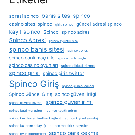
bahis sitesi spinco
adresi spinco
casino sitesi spinco
güncel adresi spinco
giris spinco
kayit spinco
Spinco
spinco adres
Spinco Adresi
spinco ayrıntılı site
spinco bahis sitesi
spinco bonus
spinco canli maç izle
spinco canlı maçlar
spinco casino oyunları
spinco dikkatli hizmet
spinco girisi
spinco giris twitter
Spinco Giriş
spinco güncel adresi
Spinco Güncel Giriş
spinco güvenilirliği
spinco güvenlir mi
spinco güvenli hizmet
spinco katılımcı adresi
spinco kayıtlı adresi
spinco kazı kazan kartları bağlantı
spinco kişisel avantaj
spinco kullanım kolaylığı
spinco meraklı şikayetler
spinco para çekme
spinco oyun kategorileri