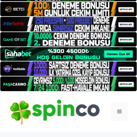
İçeriğe
atla
Menü