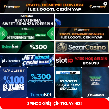
×
SPINCO GİRİŞ İÇİN TIKLAYINIZ!