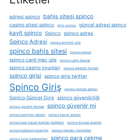
bahis sitesi spinco
adresi spinco
casino sitesi spinco
güncel adresi spinco
giris spinco
kayit spinco
Spinco
spinco adres
Spinco Adresi
spinco ayrıntılı site
spinco bahis sitesi
spinco bonus
spinco canli maç izle
spinco canlı maçlar
spinco casino oyunları
spinco dikkatli hizmet
spinco girisi
spinco giris twitter
Spinco Giriş
spinco güncel adresi
Spinco Güncel Giriş
spinco güvenilirliği
spinco güvenlir mi
spinco güvenli hizmet
spinco katılımcı adresi
spinco kayıtlı adresi
spinco kazı kazan kartları bağlantı
spinco kişisel avantaj
spinco kullanım kolaylığı
spinco meraklı şikayetler
spinco para çekme
spinco oyun kategorileri