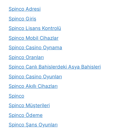
Spinco Adresi
Spinco Giriş
Spinco Lisans Kontrolü
Spinco Mobil Cihazlar
Spinco Casino Oynama
Spinco Oranları
Spinco Canlı Bahislerdeki Asya Bahisleri
Spinco Casino Oyunları
Spinco Akıllı Cihazları
Spinco
Spinco Müşterileri
Spinco Ödeme
Spinco Şans Oyunları