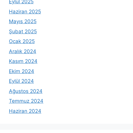
Eylül 2025
Haziran 2025
Mayıs 2025
Şubat 2025
Ocak 2025
Aralık 2024
Kasım 2024
Ekim 2024
Eylül 2024
Ağustos 2024
Temmuz 2024
Haziran 2024