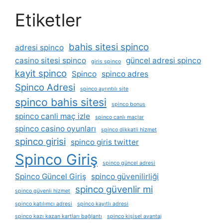
Etiketler
bahis sitesi spinco
adresi spinco
casino sitesi spinco
güncel adresi spinco
giris spinco
kayit spinco
Spinco
spinco adres
Spinco Adresi
spinco ayrıntılı site
spinco bahis sitesi
spinco bonus
spinco canli maç izle
spinco canlı maçlar
spinco casino oyunları
spinco dikkatli hizmet
spinco girisi
spinco giris twitter
Spinco Giriş
spinco güncel adresi
Spinco Güncel Giriş
spinco güvenilirliği
spinco güvenlir mi
spinco güvenli hizmet
spinco katılımcı adresi
spinco kayıtlı adresi
spinco kazı kazan kartları bağlantı
spinco kişisel avantaj