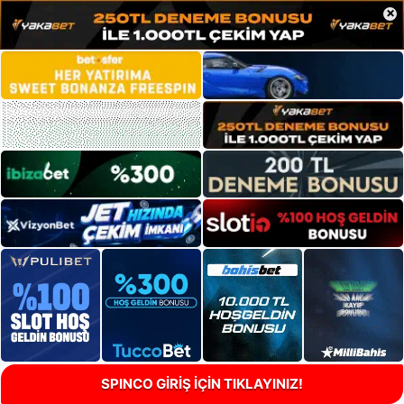
×
SPINCO GİRİŞ İÇİN TIKLAYINIZ!