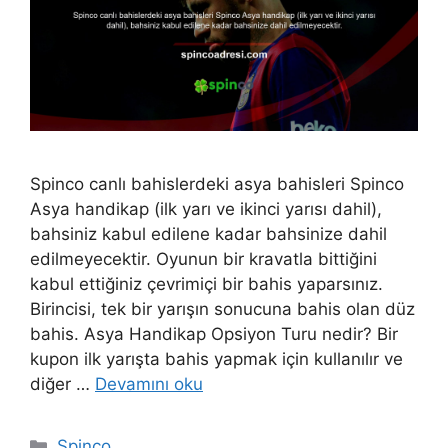
Spinco canlı bahislerdeki asya bahisleri Spinco
Asya handikap (ilk yarı ve ikinci yarısı dahil),
bahsiniz kabul edilene kadar bahsinize dahil
edilmeyecektir. Oyunun bir kravatla bittiğini
kabul ettiğiniz çevrimiçi bir bahis yaparsınız.
Birincisi, tek bir yarışın sonucuna bahis olan düz
bahis. Asya Handikap Opsiyon Turu nedir? Bir
kupon ilk yarışta bahis yapmak için kullanılır ve
diğer …
Devamını oku
Kategoriler
Spinco