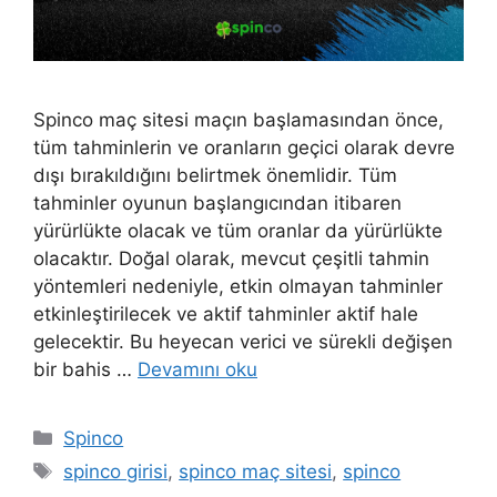
Spinco maç sitesi maçın başlamasından önce,
tüm tahminlerin ve oranların geçici olarak devre
dışı bırakıldığını belirtmek önemlidir. Tüm
tahminler oyunun başlangıcından itibaren
yürürlükte olacak ve tüm oranlar da yürürlükte
olacaktır. Doğal olarak, mevcut çeşitli tahmin
yöntemleri nedeniyle, etkin olmayan tahminler
etkinleştirilecek ve aktif tahminler aktif hale
gelecektir. Bu heyecan verici ve sürekli değişen
bir bahis …
Devamını oku
Kategoriler
Spinco
Etiketler
spinco girisi
,
spinco maç sitesi
,
spinco