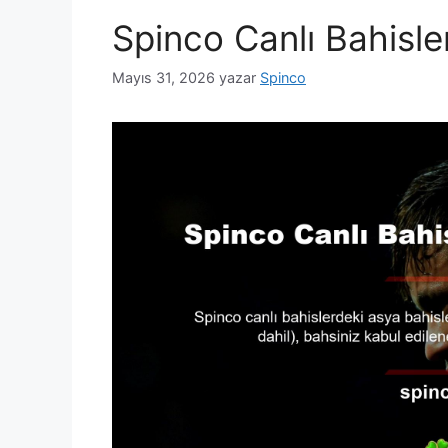
Spinco Canlı Bahisle
Mayıs 31, 2026
yazar
Spinco