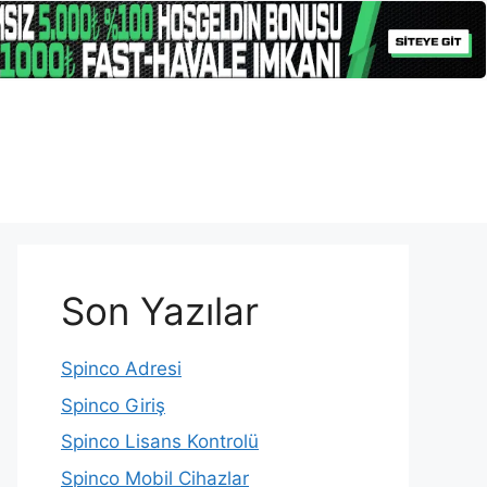
Son Yazılar
Spinco Adresi
Spinco Giriş
Spinco Lisans Kontrolü
Spinco Mobil Cihazlar