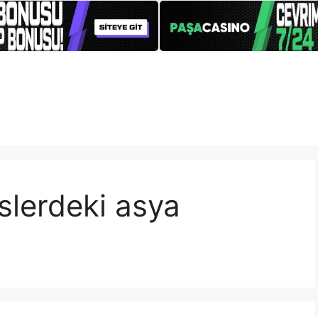
slerdeki asya