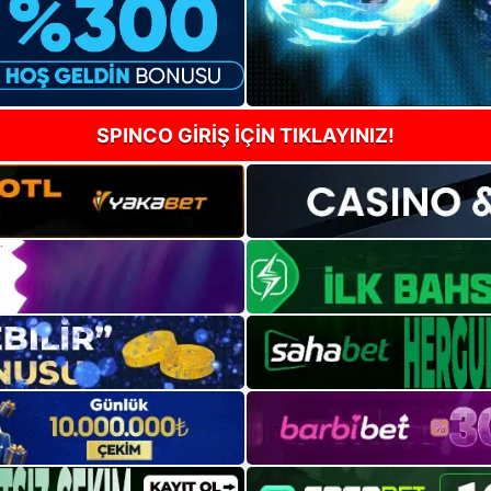
SPINCO GİRİŞ İÇİN TIKLAYINIZ!