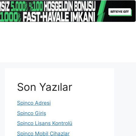
Son Yazılar
Spinco Adresi
Spinco Giriş
Spinco Lisans Kontrolü
Spinco Mobil Cihazlar