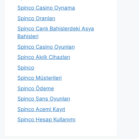
Spinco Casino Oynama
Spinco Oranları
Spinco Canlı Bahislerdeki Asya
Bahisleri
Spinco Casino Oyunları
Spinco Akıllı Cihazları
Spinco
Spinco Müşterileri
Spinco Ödeme
Spinco Şans Oyunları
Spinco Acemi Kayıt
Spinco Hesap Kullanımı