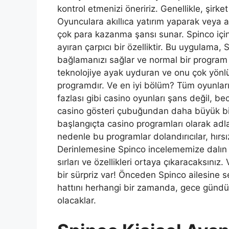
kontrol etmenizi öneririz. Genellikle, şir
Oyunculara akıllıca yatırım yaparak veya
çok para kazanma şansı sunar. Spinco içi
ayıran çarpıcı bir özelliktir. Bu uygulama
bağlamanızı sağlar ve normal bir program k
teknolojiye ayak uyduran ve onu çok yönlü 
programdır. Ve en iyi bölüm? Tüm oyunlar
fazlası gibi casino oyunları şans değil, becer
casino gösteri çubuğundan daha büyük bir
başlangıçta casino programları olarak adlan
nedenle bu programlar dolandırıcılar, hırsı
Derinlemesine Spinco incelememize dalın 
sırları ve özellikleri ortaya çıkaracaksını
bir sürpriz var! Önceden Spinco ailesine s
hattını herhangi bir zamanda, gece gündüz
olacaklar.