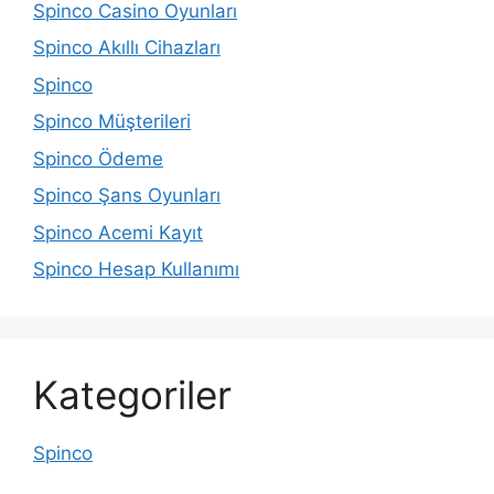
Spinco Casino Oyunları
Spinco Akıllı Cihazları
Spinco
Spinco Müşterileri
Spinco Ödeme
Spinco Şans Oyunları
Spinco Acemi Kayıt
Spinco Hesap Kullanımı
Kategoriler
Spinco