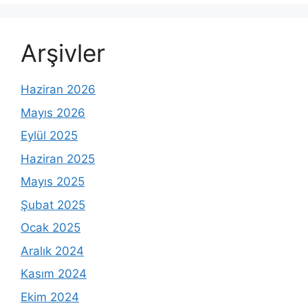
Arşivler
Haziran 2026
Mayıs 2026
Eylül 2025
Haziran 2025
Mayıs 2025
Şubat 2025
Ocak 2025
Aralık 2024
Kasım 2024
Ekim 2024