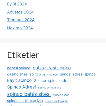
Eylül 2024
Ağustos 2024
Temmuz 2024
Haziran 2024
Etiketler
bahis sitesi spinco
adresi spinco
casino sitesi spinco
güncel adresi spinco
giris spinco
kayit spinco
Spinco
spinco adres
Spinco Adresi
spinco ayrıntılı site
spinco bahis sitesi
spinco bonus
spinco canli maç izle
spinco canlı maçlar