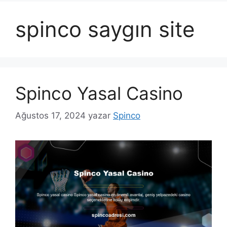
spinco saygın site
Spinco Yasal Casino
Ağustos 17, 2024
yazar
Spinco