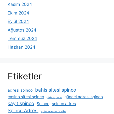
Kasım 2024
Ekim 2024
Eylül 2024
Ağustos 2024
Temmuz 2024
Haziran 2024
Etiketler
bahis sitesi spinco
adresi spinco
casino sitesi spinco
güncel adresi spinco
giris spinco
kayit spinco
Spinco
spinco adres
Spinco Adresi
spinco ayrıntılı site