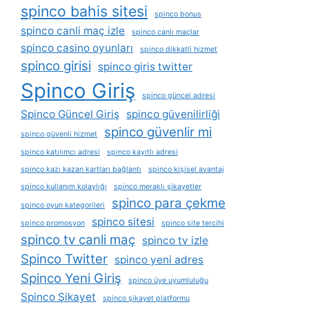
spinco bahis sitesi
spinco bonus
spinco canli maç izle
spinco canlı maçlar
spinco casino oyunları
spinco dikkatli hizmet
spinco girisi
spinco giris twitter
Spinco Giriş
spinco güncel adresi
Spinco Güncel Giriş
spinco güvenilirliği
spinco güvenlir mi
spinco güvenli hizmet
spinco katılımcı adresi
spinco kayıtlı adresi
spinco kazı kazan kartları bağlantı
spinco kişisel avantaj
spinco kullanım kolaylığı
spinco meraklı şikayetler
spinco para çekme
spinco oyun kategorileri
spinco sitesi
spinco promosyon
spinco site tercihi
spinco tv canli maç
spinco tv izle
Spinco Twitter
spinco yeni adres
Spinco Yeni Giriş
spinco üye uyumluluğu
Spinco Şikayet
spinco şikayet platformu