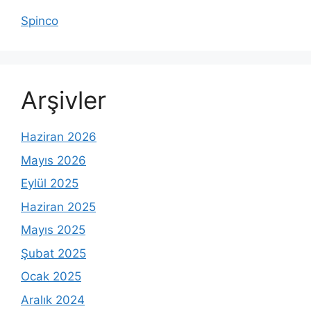
Spinco
Arşivler
Haziran 2026
Mayıs 2026
Eylül 2025
Haziran 2025
Mayıs 2025
Şubat 2025
Ocak 2025
Aralık 2024