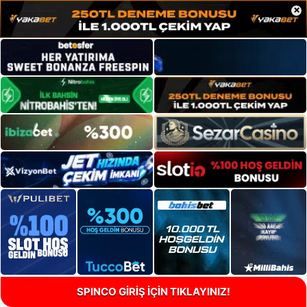
×
SPINCO GİRİŞ İÇİN TIKLAYINIZ!