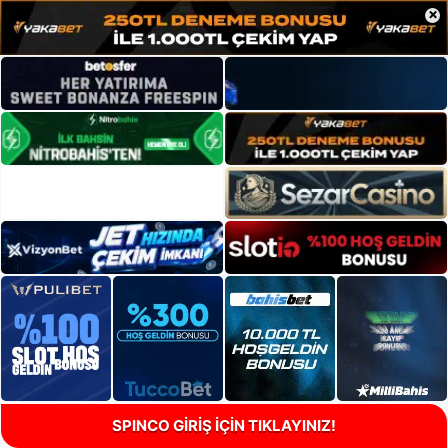
×
SPINCO GİRİŞ İÇİN TIKLAYINIZ!