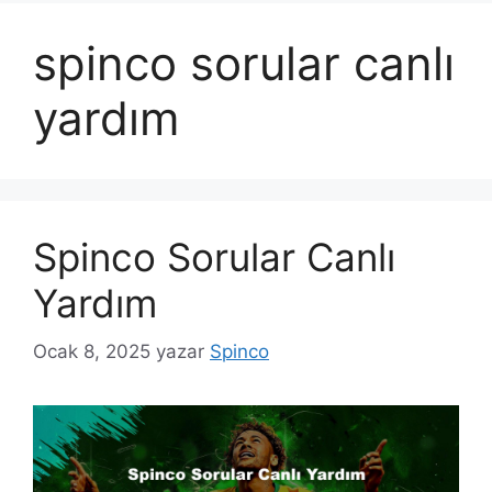
spinco sorular canlı
yardım
Spinco Sorular Canlı
Yardım
Ocak 8, 2025
yazar
Spinco