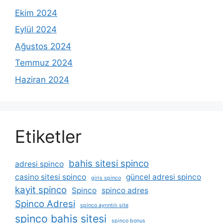
Ekim 2024
Eylül 2024
Ağustos 2024
Temmuz 2024
Haziran 2024
Etiketler
bahis sitesi spinco
adresi spinco
casino sitesi spinco
güncel adresi spinco
giris spinco
kayit spinco
Spinco
spinco adres
Spinco Adresi
spinco ayrıntılı site
spinco bahis sitesi
spinco bonus