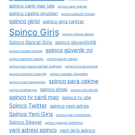
spinco canli maç izle
spinco canlı maçlar
spinco casino oyunları
spinco dikkatli hizmet
spinco girisi
spinco giris twitter
Spinco Giriş
spinco güncel adresi
Spinco Güncel Giriş
spinco güvenilirliği
spinco güvenlir mi
spinco güvenli hizmet
spinco katılımcı adresi
spinco kayıtlı adresi
spinco kazı kazan kartları bağlantı
spinco kişisel avantaj
spinco kullanım kolaylığı
spinco meraklı şikayetler
spinco para çekme
spinco oyun kategorileri
spinco sitesi
spinco promosyon
spinco site tercihi
spinco tv canli maç
spinco tv izle
Spinco Twitter
spinco yeni adres
Spinco Yeni Giriş
spinco üye uyumluluğu
Spinco Şikayet
spinco şikayet platformu
yeni adresi spinco
yeni giris spinco