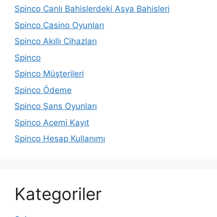
Spinco Canlı Bahislerdeki Asya Bahisleri
Spinco Casino Oyunları
Spinco Akıllı Cihazları
Spinco
Spinco Müşterileri
Spinco Ödeme
Spinco Şans Oyunları
Spinco Acemi Kayıt
Spinco Hesap Kullanımı
Kategoriler