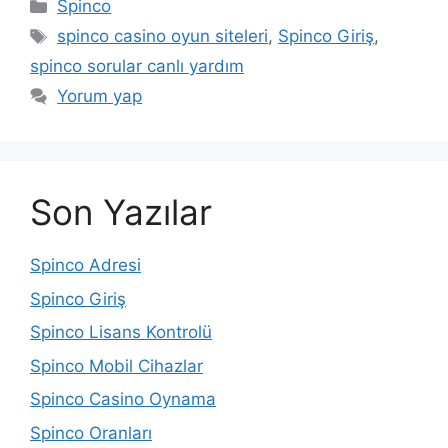
Kategoriler
Spinco
Etiketler
spinco casino oyun siteleri
,
Spinco Giriş
,
spinco sorular canlı yardım
Yorum yap
Son Yazılar
Spinco Adresi
Spinco Giriş
Spinco Lisans Kontrolü
Spinco Mobil Cihazlar
Spinco Casino Oynama
Spinco Oranları