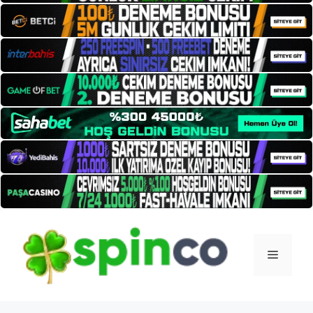
İçeriğe
atla
Menü