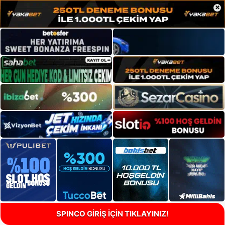
×
SPINCO GİRİŞ İÇİN TIKLAYINIZ!