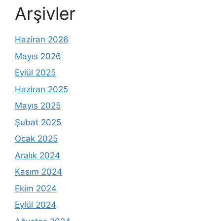
Arşivler
Haziran 2026
Mayıs 2026
Eylül 2025
Haziran 2025
Mayıs 2025
Şubat 2025
Ocak 2025
Aralık 2024
Kasım 2024
Ekim 2024
Eylül 2024