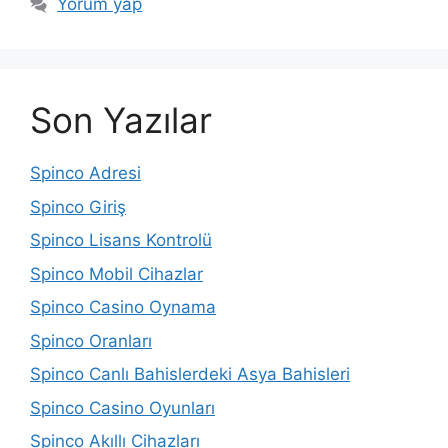
Yorum yap
Son Yazılar
Spinco Adresi
Spinco Giriş
Spinco Lisans Kontrolü
Spinco Mobil Cihazlar
Spinco Casino Oynama
Spinco Oranları
Spinco Canlı Bahislerdeki Asya Bahisleri
Spinco Casino Oyunları
Spinco Akıllı Cihazları