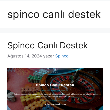
spinco canlı destek
Spinco Canlı Destek
Ağustos 14, 2024
yazar
Spinco