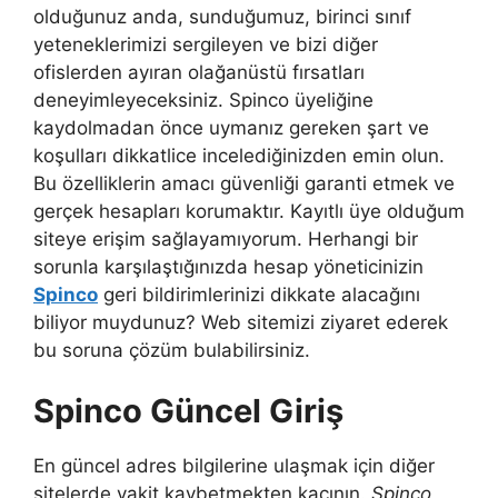
olduğunuz anda, sunduğumuz, birinci sınıf
yeteneklerimizi sergileyen ve bizi diğer
ofislerden ayıran olağanüstü fırsatları
deneyimleyeceksiniz. Spinco üyeliğine
kaydolmadan önce uymanız gereken şart ve
koşulları dikkatlice incelediğinizden emin olun.
Bu özelliklerin amacı güvenliği garanti etmek ve
gerçek hesapları korumaktır. Kayıtlı üye olduğum
siteye erişim sağlayamıyorum. Herhangi bir
sorunla karşılaştığınızda hesap yöneticinizin
Spinco
geri bildirimlerinizi dikkate alacağını
biliyor muydunuz? Web sitemizi ziyaret ederek
bu soruna çözüm bulabilirsiniz.
Spinco Güncel Giriş
En güncel adres bilgilerine ulaşmak için diğer
sitelerde vakit kaybetmekten kaçının.
Spinco