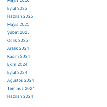
Mayıs 2026
Eylül 2025
Haziran 2025
Mayıs 2025
Şubat 2025
Ocak 2025
Aralık 2024
Kasım 2024
Ekim 2024
Eylül 2024
Ağustos 2024
Temmuz 2024
Haziran 2024