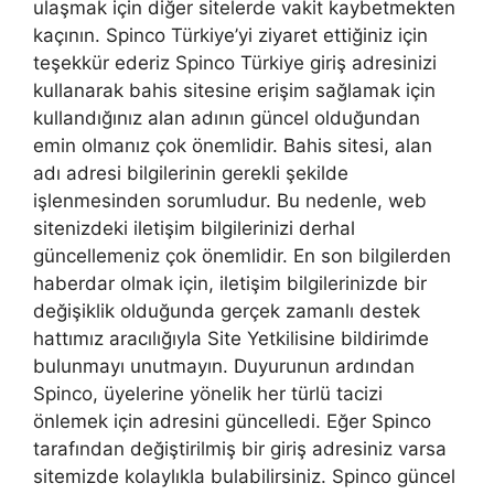
ulaşmak için diğer sitelerde vakit kaybetmekten
kaçının. Spinco Türkiye’yi ziyaret ettiğiniz için
teşekkür ederiz Spinco Türkiye giriş adresinizi
kullanarak bahis sitesine erişim sağlamak için
kullandığınız alan adının güncel olduğundan
emin olmanız çok önemlidir. Bahis sitesi, alan
adı adresi bilgilerinin gerekli şekilde
işlenmesinden sorumludur. Bu nedenle, web
sitenizdeki iletişim bilgilerinizi derhal
güncellemeniz çok önemlidir. En son bilgilerden
haberdar olmak için, iletişim bilgilerinizde bir
değişiklik olduğunda gerçek zamanlı destek
hattımız aracılığıyla Site Yetkilisine bildirimde
bulunmayı unutmayın. Duyurunun ardından
Spinco, üyelerine yönelik her türlü tacizi
önlemek için adresini güncelledi. Eğer Spinco
tarafından değiştirilmiş bir giriş adresiniz varsa
sitemizde kolaylıkla bulabilirsiniz. Spinco güncel