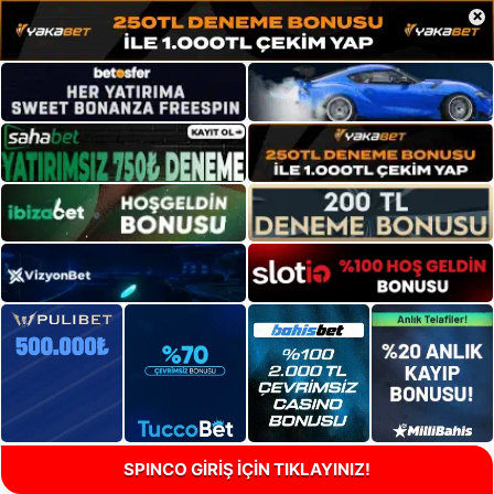
×
SPINCO GİRİŞ İÇİN TIKLAYINIZ!