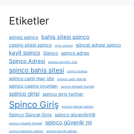
Etiketler
bahis sitesi spinco
adresi spinco
casino sitesi spinco
güncel adresi spinco
giris spinco
kayit spinco
Spinco
spinco adres
Spinco Adresi
spinco ayrıntılı site
spinco bahis sitesi
spinco bonus
spinco canli maç izle
spinco canlı maçlar
spinco casino oyunları
spinco dikkatli hizmet
spinco girisi
spinco giris twitter
Spinco Giriş
spinco güncel adresi
Spinco Güncel Giriş
spinco güvenilirliği
spinco güvenlir mi
spinco güvenli hizmet
spinco katılımcı adresi
spinco kayıtlı adresi