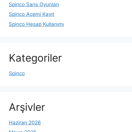
Spinco Şans Oyunları
Spinco Acemi Kayıt
Spinco Hesap Kullanımı
Kategoriler
Spinco
Arşivler
Haziran 2026