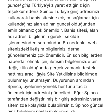
güncel giriş
Türkiye’yi ziyaret ettiğiniz için
teşekkür ederiz Spinco Türkiye giriş adresinizi
kullanarak bahis sitesine erişim sağlamak için
kullandığınız alan adının güncel olduğundan
emin olmanız çok önemlidir. Bahis sitesi, alan
adı adresi bilgilerinin gerekli şekilde
işlenmesinden sorumludur. Bu nedenle, web
sitenizdeki iletişim bilgilerinizi derhal
güncellemeniz çok önemlidir. En son bilgilerden
haberdar olmak için, iletişim bilgilerinizde bir
değişiklik olduğunda gerçek zamanlı destek
hattımız aracılığıyla Site Yetkilisine bildirimde
bulunmayı unutmayın. Duyurunun ardından
Spinco, üyelerine yönelik her türlü tacizi
önlemek için adresini güncelledi. Eğer Spinco
tarafından değiştirilmiş bir giriş adresiniz varsa
sitemizde kolaylıkla bulabilirsiniz. Spinco güncel
giriş bilgilerini paylaşmak öncelikli