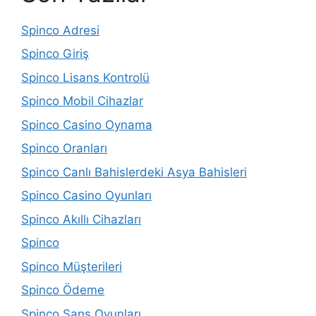
Spinco Adresi
Spinco Giriş
Spinco Lisans Kontrolü
Spinco Mobil Cihazlar
Spinco Casino Oynama
Spinco Oranları
Spinco Canlı Bahislerdeki Asya Bahisleri
Spinco Casino Oyunları
Spinco Akıllı Cihazları
Spinco
Spinco Müşterileri
Spinco Ödeme
Spinco Şans Oyunları