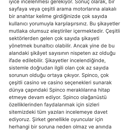
iyice incelenmesi gerekiyor. Sonuç olarak, bir
sayfaya veya çeşitli arama motorlarına alakalı
bir anahtar kelime girdiğinizde çok sayıda
kullanıcı yorumuyla karşılaşırsınız. Bu şikayetler
mutlaka olumsuz eleştiriler içermektedir. Çeşitli
sektörlerden gelen çok sayıda şikayeti
yönetmek bunaltıcı olabilir. Ancak yine de bu
alandaki şikâyet sayısının nispeten az olduğu
ifade edilebilir. Şikayetler incelendiğinde,
sistemle doğrudan ilgili olan çok az sayıda
sorunun olduğu ortaya çıkıyor. Spinco, çok
çeşitli casino ve casino seçenekleri sunarak
dünya çapındaki Spinco meraklılarına hitap
etmeye devam ediyor. Spinco olağanüstü
özelliklerinden faydalanmak için sizleri
sitemizdeki tüm yazıları incelemeye davet
ediyoruz. Şirket genellikle oyuncular için
herhangi bir soruna neden olmaz ve anında