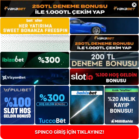
×
SPINCO GİRİŞ İÇİN TIKLAYINIZ!