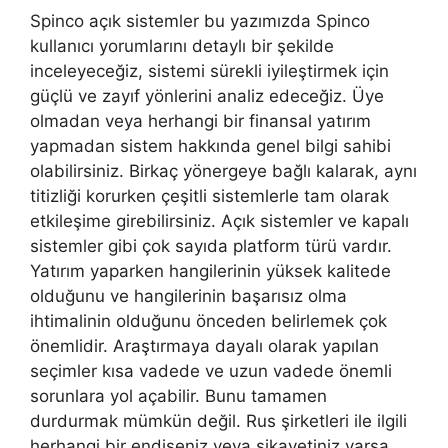
Spinco açık sistemler bu yazımızda Spinco
kullanıcı yorumlarını detaylı bir şekilde
inceleyeceğiz, sistemi sürekli iyileştirmek için
güçlü ve zayıf yönlerini analiz edeceğiz. Üye
olmadan veya herhangi bir finansal yatırım
yapmadan sistem hakkında genel bilgi sahibi
olabilirsiniz. Birkaç yönergeye bağlı kalarak, aynı
titizliği korurken çeşitli sistemlerle tam olarak
etkileşime girebilirsiniz. Açık sistemler ve kapalı
sistemler gibi çok sayıda platform türü vardır.
Yatırım yaparken hangilerinin yüksek kalitede
olduğunu ve hangilerinin başarısız olma
ihtimalinin olduğunu önceden belirlemek çok
önemlidir. Araştırmaya dayalı olarak yapılan
seçimler kısa vadede ve uzun vadede önemli
sorunlara yol açabilir. Bunu tamamen
durdurmak mümkün değil. Rus şirketleri ile ilgili
herhangi bir endişeniz veya şikayetiniz varsa