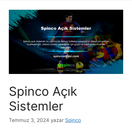
Spinco Açık
Sistemler
Temmuz 3, 2024
yazar
Spinco