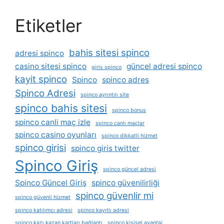
Etiketler
bahis sitesi spinco
adresi spinco
casino sitesi spinco
güncel adresi spinco
giris spinco
kayit spinco
Spinco
spinco adres
Spinco Adresi
spinco ayrıntılı site
spinco bahis sitesi
spinco bonus
spinco canli maç izle
spinco canlı maçlar
spinco casino oyunları
spinco dikkatli hizmet
spinco girisi
spinco giris twitter
Spinco Giriş
spinco güncel adresi
Spinco Güncel Giriş
spinco güvenilirliği
spinco güvenlir mi
spinco güvenli hizmet
spinco katılımcı adresi
spinco kayıtlı adresi
spinco kazı kazan kartları bağlantı
spinco kişisel avantaj