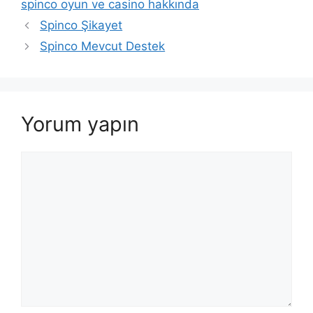
spinco oyun ve casino hakkında
Spinco Şikayet
Spinco Mevcut Destek
Yorum yapın
Yorum