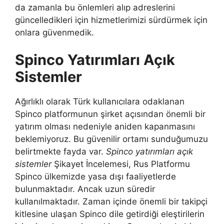
da zamanla bu önlemleri alıp adreslerini
güncelledikleri için hizmetlerimizi sürdürmek için
onlara güvenmedik.
Spinco Yatırımları Açık
Sistemler
Ağırlıklı olarak Türk kullanıcılara odaklanan
Spinco platformunun şirket açısından önemli bir
yatırım olması nedeniyle aniden kapanmasını
beklemiyoruz. Bu güvenilir ortamı sunduğumuzu
belirtmekte fayda var.
Spinco yatırımları açık
sistemler
Şikayet İncelemesi, Rus Platformu
Spinco ülkemizde yasa dışı faaliyetlerde
bulunmaktadır. Ancak uzun süredir
kullanılmaktadır. Zaman içinde önemli bir takipçi
kitlesine ulaşan Spinco dile getirdiği eleştirilerin