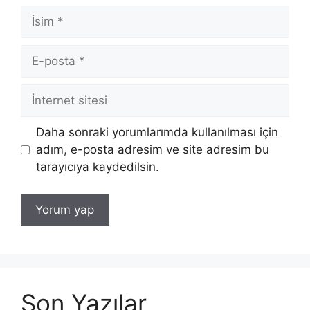
İsim
E-
posta
İnternet
sitesi
Daha sonraki yorumlarımda kullanılması için
adım, e-posta adresim ve site adresim bu
tarayıcıya kaydedilsin.
Son Yazılar