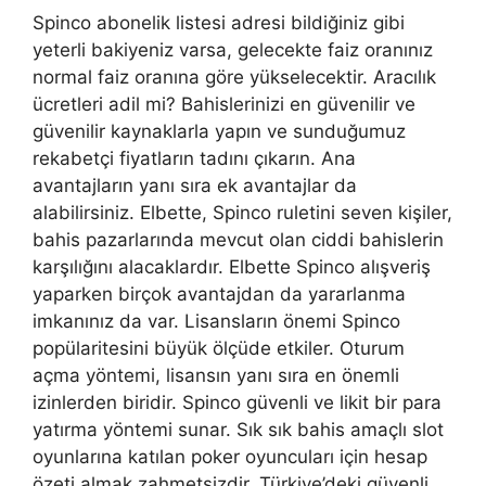
Spinco abonelik listesi adresi bildiğiniz gibi
yeterli bakiyeniz varsa, gelecekte faiz oranınız
normal faiz oranına göre yükselecektir. Aracılık
ücretleri adil mi? Bahislerinizi en güvenilir ve
güvenilir kaynaklarla yapın ve sunduğumuz
rekabetçi fiyatların tadını çıkarın. Ana
avantajların yanı sıra ek avantajlar da
alabilirsiniz. Elbette, Spinco ruletini seven kişiler,
bahis pazarlarında mevcut olan ciddi bahislerin
karşılığını alacaklardır. Elbette Spinco alışveriş
yaparken birçok avantajdan da yararlanma
imkanınız da var. Lisansların önemi Spinco
popülaritesini büyük ölçüde etkiler. Oturum
açma yöntemi, lisansın yanı sıra en önemli
izinlerden biridir. Spinco güvenli ve likit bir para
yatırma yöntemi sunar. Sık sık bahis amaçlı slot
oyunlarına katılan poker oyuncuları için hesap
özeti almak zahmetsizdir. Türkiye’deki güvenli