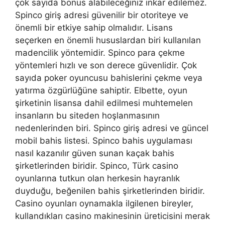
çok sayıda bonus alabileceğiniz inkar edilemez.
Spinco giriş adresi güvenilir bir otoriteye ve
önemli bir etkiye sahip olmalıdır. Lisans
seçerken en önemli hususlardan biri kullanılan
madencilik yöntemidir. Spinco para çekme
yöntemleri hızlı ve son derece güvenlidir. Çok
sayıda poker oyuncusu bahislerini çekme veya
yatırma özgürlüğüne sahiptir. Elbette, oyun
şirketinin lisansa dahil edilmesi muhtemelen
insanların bu siteden hoşlanmasının
nedenlerinden biri. Spinco giriş adresi ve güncel
mobil bahis listesi. Spinco bahis uygulaması
nasıl kazanılır güven sunan kaçak bahis
şirketlerinden biridir. Spinco, Türk casino
oyunlarına tutkun olan herkesin hayranlık
duyduğu, beğenilen bahis şirketlerinden biridir.
Casino oyunları oynamakla ilgilenen bireyler,
kullandıkları casino makinesinin üreticisini merak