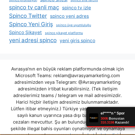
spinco promosyon
spinco site tercihi
spinco tv canli maç
spinco tv izle
Spinco Twitter
spinco yeni adres
Spinco Yeni Giriş
spinco üye uyumluluğu
Spinco Şikayet
spinco şikayet platformu
yeni adresi spinco
yeni giris spinco
Avrasya'nın en büyük reklam platformunda olmak için
Microsoft Teams:
reklam@avrasyamarketing.com
adresimizden veya Telegram: @Avrasyamarketing
adresimizden irtibat kurabilirsiniz. (Tek iletişim
adreslerimiz teams / telegram ve mail adresimizdir.
Harici hiçbir iletişim adresimiz bulunmamaktadır.
Lütfen itibar etmeyiniz.) Türkiye yasalarına göre 7258
sayılı kanun uyarınca yasa dışı bahis oynamanın
cezaları mevcuttur. Şu an bulunduğunuz site hiç bir
şekilde illegal bahis oyunları oynatmıyor ve oynamaya