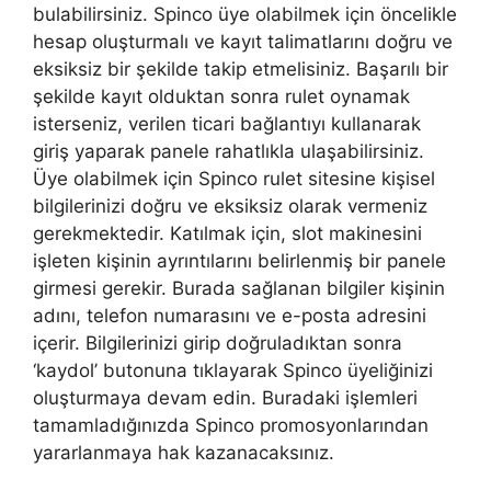
bulabilirsiniz. Spinco üye olabilmek için öncelikle
hesap oluşturmalı ve kayıt talimatlarını doğru ve
eksiksiz bir şekilde takip etmelisiniz. Başarılı bir
şekilde kayıt olduktan sonra rulet oynamak
isterseniz, verilen ticari bağlantıyı kullanarak
giriş yaparak panele rahatlıkla ulaşabilirsiniz.
Üye olabilmek için Spinco rulet sitesine kişisel
bilgilerinizi doğru ve eksiksiz olarak vermeniz
gerekmektedir. Katılmak için, slot makinesini
işleten kişinin ayrıntılarını belirlenmiş bir panele
girmesi gerekir. Burada sağlanan bilgiler kişinin
adını, telefon numarasını ve e-posta adresini
içerir. Bilgilerinizi girip doğruladıktan sonra
‘kaydol’ butonuna tıklayarak Spinco üyeliğinizi
oluşturmaya devam edin. Buradaki işlemleri
tamamladığınızda Spinco promosyonlarından
yararlanmaya hak kazanacaksınız.