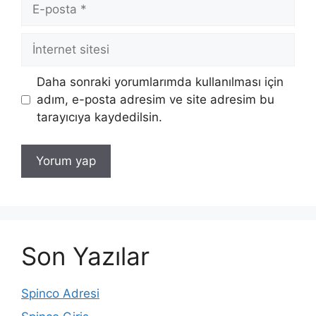
E-
posta
İnternet
sitesi
Daha sonraki yorumlarımda kullanılması için
adım, e-posta adresim ve site adresim bu
tarayıcıya kaydedilsin.
Son Yazılar
Spinco Adresi