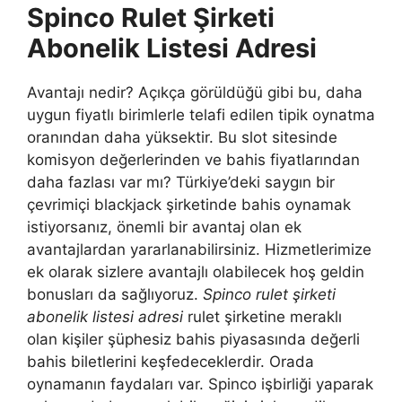
Spinco Rulet Şirketi
Abonelik Listesi Adresi
Avantajı nedir? Açıkça görüldüğü gibi bu, daha
uygun fiyatlı birimlerle telafi edilen tipik oynatma
oranından daha yüksektir. Bu slot sitesinde
komisyon değerlerinden ve bahis fiyatlarından
daha fazlası var mı? Türkiye’deki saygın bir
çevrimiçi blackjack şirketinde bahis oynamak
istiyorsanız, önemli bir avantaj olan ek
avantajlardan yararlanabilirsiniz. Hizmetlerimize
ek olarak sizlere avantajlı olabilecek hoş geldin
bonusları da sağlıyoruz.
Spinco rulet şirketi
abonelik listesi adresi
rulet şirketine meraklı
olan kişiler şüphesiz bahis piyasasında değerli
bahis biletlerini keşfedeceklerdir. Orada
oynamanın faydaları var. Spinco işbirliği yaparak