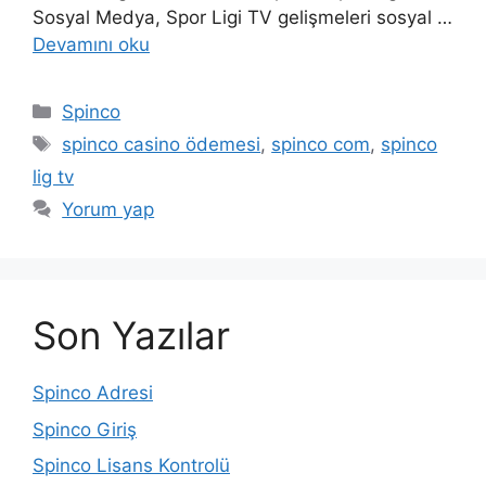
Sosyal Medya, Spor Ligi TV gelişmeleri sosyal …
Devamını oku
Kategoriler
Spinco
Etiketler
spinco casino ödemesi
,
spinco com
,
spinco
lig tv
Yorum yap
Son Yazılar
Spinco Adresi
Spinco Giriş
Spinco Lisans Kontrolü