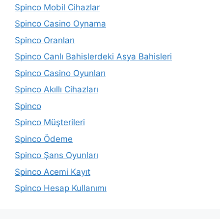
Spinco Mobil Cihazlar
Spinco Casino Oynama
Spinco Oranları
Spinco Canlı Bahislerdeki Asya Bahisleri
Spinco Casino Oyunları
Spinco Akıllı Cihazları
Spinco
Spinco Müşterileri
Spinco Ödeme
Spinco Şans Oyunları
Spinco Acemi Kayıt
Spinco Hesap Kullanımı