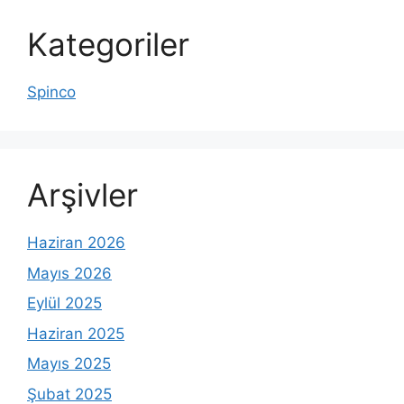
Kategoriler
Spinco
Arşivler
Haziran 2026
Mayıs 2026
Eylül 2025
Haziran 2025
Mayıs 2025
Şubat 2025