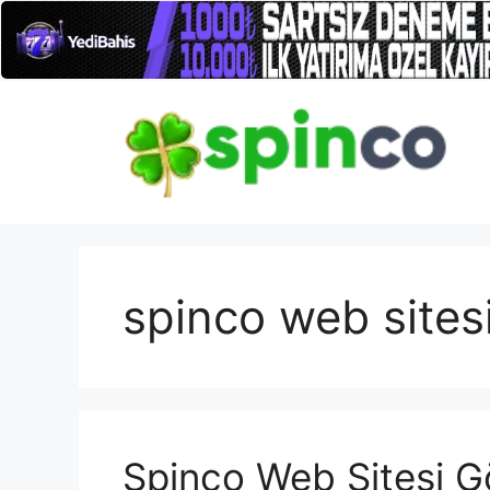
İçeriğe
atla
spinco web sites
Spinco Web Sitesi G