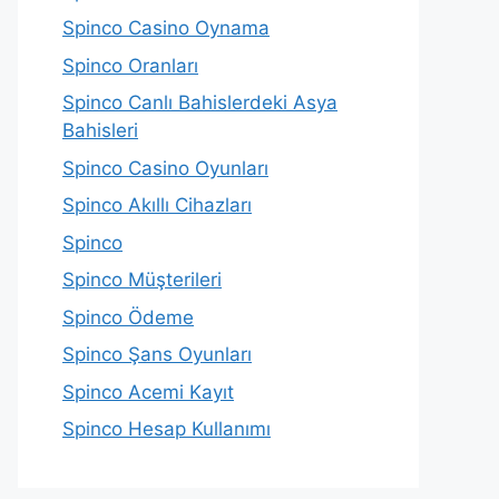
Spinco Casino Oynama
Spinco Oranları
Spinco Canlı Bahislerdeki Asya
Bahisleri
Spinco Casino Oyunları
Spinco Akıllı Cihazları
Spinco
Spinco Müşterileri
Spinco Ödeme
Spinco Şans Oyunları
Spinco Acemi Kayıt
Spinco Hesap Kullanımı