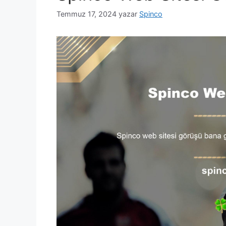
Temmuz 17, 2024
yazar
Spinco