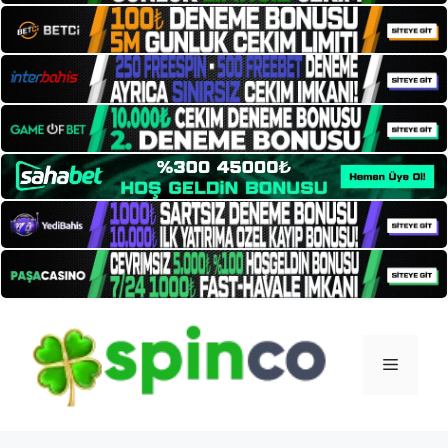
İçeriğe
atla
Menü