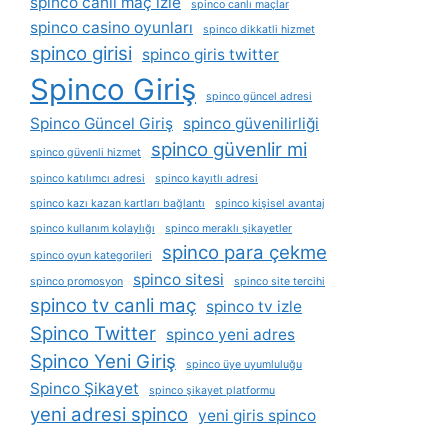
spinco canli maç izle
spinco canlı maçlar
spinco casino oyunları
spinco dikkatli hizmet
spinco girisi
spinco giris twitter
Spinco Giriş
spinco güncel adresi
Spinco Güncel Giriş
spinco güvenilirliği
spinco güvenlir mi
spinco güvenli hizmet
spinco katılımcı adresi
spinco kayıtlı adresi
spinco kazı kazan kartları bağlantı
spinco kişisel avantaj
spinco kullanım kolaylığı
spinco meraklı şikayetler
spinco para çekme
spinco oyun kategorileri
spinco sitesi
spinco promosyon
spinco site tercihi
spinco tv canli maç
spinco tv izle
Spinco Twitter
spinco yeni adres
Spinco Yeni Giriş
spinco üye uyumluluğu
Spinco Şikayet
spinco şikayet platformu
yeni adresi spinco
yeni giris spinco