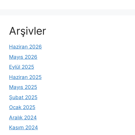
Arşivler
Haziran 2026
Mayıs 2026
Eylül 2025
Haziran 2025
Mayıs 2025
Şubat 2025
Ocak 2025
Aralık 2024
Kasım 2024