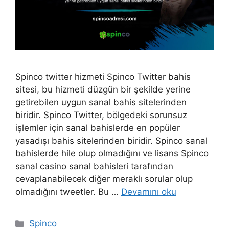
Spinco twitter hizmeti Spinco Twitter bahis
sitesi, bu hizmeti düzgün bir şekilde yerine
getirebilen uygun sanal bahis sitelerinden
biridir. Spinco Twitter, bölgedeki sorunsuz
işlemler için sanal bahislerde en popüler
yasadışı bahis sitelerinden biridir. Spinco sanal
bahislerde hile olup olmadığını ve lisans Spinco
sanal casino sanal bahisleri tarafından
cevaplanabilecek diğer meraklı sorular olup
olmadığını tweetler. Bu …
Devamını oku
Kategoriler
Spinco