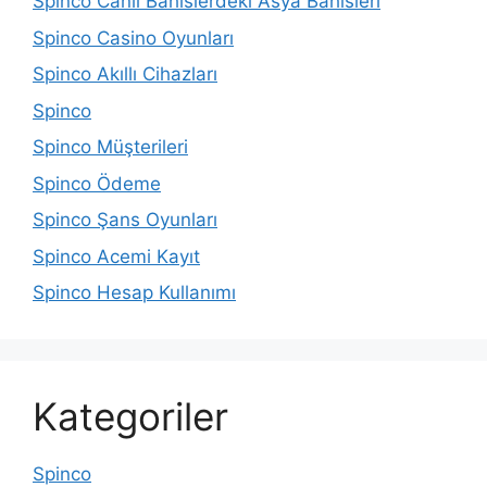
Spinco Canlı Bahislerdeki Asya Bahisleri
Spinco Casino Oyunları
Spinco Akıllı Cihazları
Spinco
Spinco Müşterileri
Spinco Ödeme
Spinco Şans Oyunları
Spinco Acemi Kayıt
Spinco Hesap Kullanımı
Kategoriler
Spinco