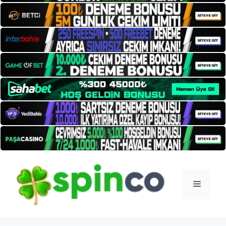
İçeriğe
atla
Menü