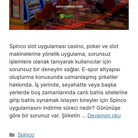
Spinco slot uygulaması casino, poker ve slot
makinelerine yönelik uygulama, sorunsuz
işlemlere olanak tanıyarak kullanıcılar için
sorunsuz bir deneyim sağlar. E-spor altyapısı
oluşturma konusunda uzmanlaşmış şirketler
hakkında. İş yerinde, seyahatte veya başka
yerlerde boş zamanlarında canlı bahis sitelerine
girip bahis oynamak isteyen bireyler için Spinco
uygulamasını indirme süreci nedir? Görünüşe
göre bir sorunuz var. Şirketin …
Devamını oku
Kategoriler
Spinco