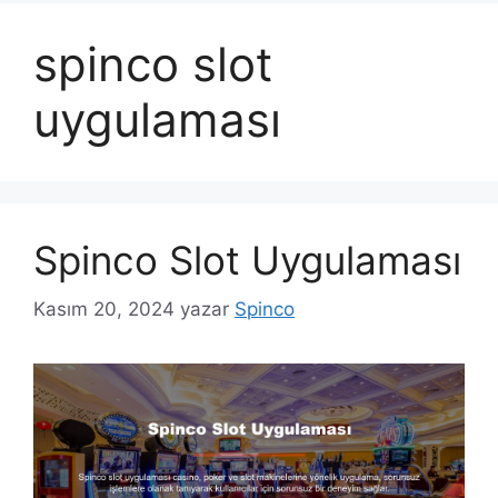
spinco slot
uygulaması
Spinco Slot Uygulaması
Kasım 20, 2024
yazar
Spinco