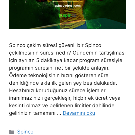
Spinco çekim süresi güvenli bir Spinco
çekilmesinin süresi nedir? Gündemin tartışılması
için ayrılan 5 dakikaya kadar program süresiyle
programın süresini net bir şekilde anlayın.
Ödeme teknolojisinin hızını gösteren süre
denildiğinde akla ilk gelen şey beş dakikadır.
Hesabınızı koruduğunuz sürece işlemler
inanılmaz hızlı gerçekleşir, hiçbir ek ücret veya
kesinti olmaz ve belirlenen limitler dahilinde
gelirinizin tamamını …
Devamını oku
Kategoriler
Spinco