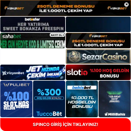
×
SPINCO GİRİŞ İÇİN TIKLAYINIZ!