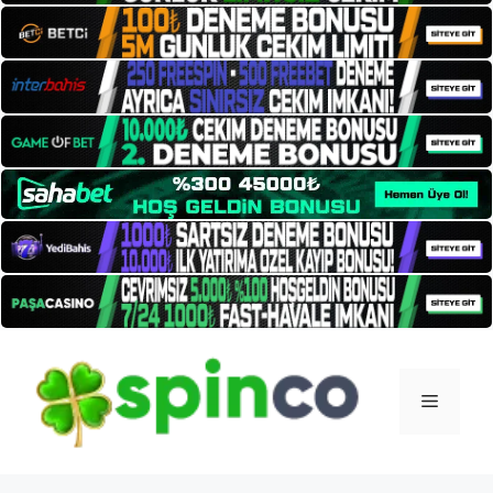
İçeriğe
atla
Menü