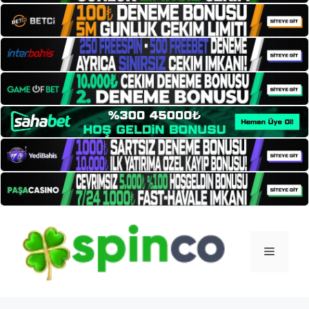
İçeriğe
atla
Menü