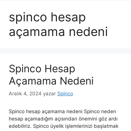
spinco hesap
açamama nedeni
Spinco Hesap
Açamama Nedeni
Aralık 4, 2024
yazar
Spinco
Spinco hesap açamama nedeni Spinco neden
hesap açamadığım açısından önemini göz ardı
edebiliriz. Spinco üyelik işlemlerinizi başlatmak