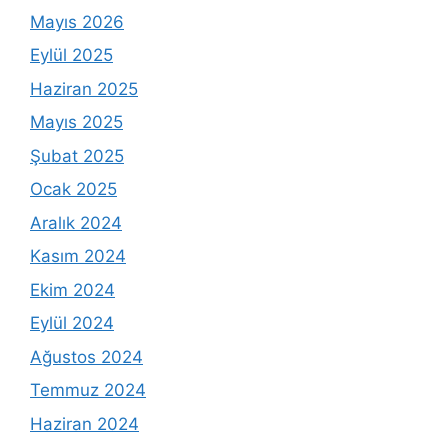
Mayıs 2026
Eylül 2025
Haziran 2025
Mayıs 2025
Şubat 2025
Ocak 2025
Aralık 2024
Kasım 2024
Ekim 2024
Eylül 2024
Ağustos 2024
Temmuz 2024
Haziran 2024