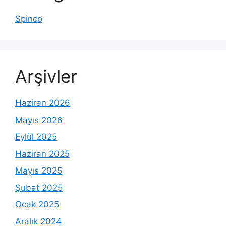
Spinco
Arşivler
Haziran 2026
Mayıs 2026
Eylül 2025
Haziran 2025
Mayıs 2025
Şubat 2025
Ocak 2025
Aralık 2024