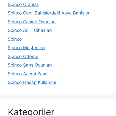
Spinco Oranları
Spinco Canlı Bahislerdeki Asya Bahisleri
Spinco Casino Oyunları
Spinco Akıllı Cihazları
Spinco
Spinco Müşterileri
Spinco Ödeme
Spinco Şans Oyunları
Spinco Acemi Kayıt
Spinco Hesap Kullanımı
Kategoriler