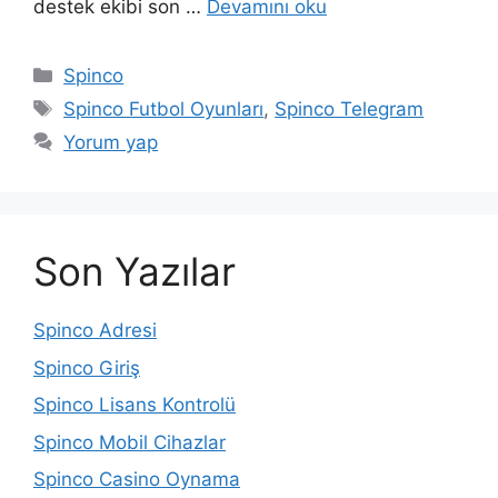
destek ekibi son …
Devamını oku
Kategoriler
Spinco
Etiketler
Spinco Futbol Oyunları
,
Spinco Telegram
Yorum yap
Son Yazılar
Spinco Adresi
Spinco Giriş
Spinco Lisans Kontrolü
Spinco Mobil Cihazlar
Spinco Casino Oynama