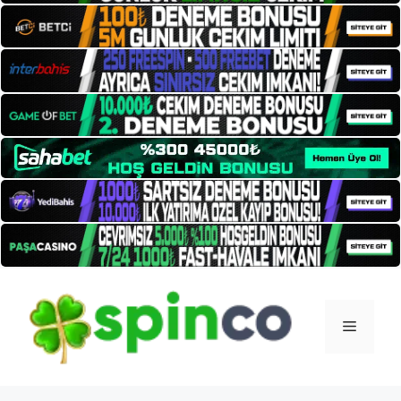
İçeriğe
atla
Menü