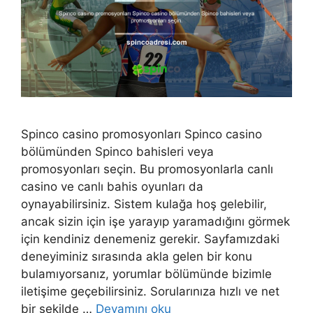
Spinco casino promosyonları Spinco casino
bölümünden Spinco bahisleri veya
promosyonları seçin. Bu promosyonlarla canlı
casino ve canlı bahis oyunları da
oynayabilirsiniz. Sistem kulağa hoş gelebilir,
ancak sizin için işe yarayıp yaramadığını görmek
için kendiniz denemeniz gerekir. Sayfamızdaki
deneyiminiz sırasında akla gelen bir konu
bulamıyorsanız, yorumlar bölümünde bizimle
iletişime geçebilirsiniz. Sorularınıza hızlı ve net
bir şekilde …
Devamını oku