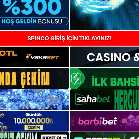
SPINCO GİRİŞ İÇİN TIKLAYINIZ!