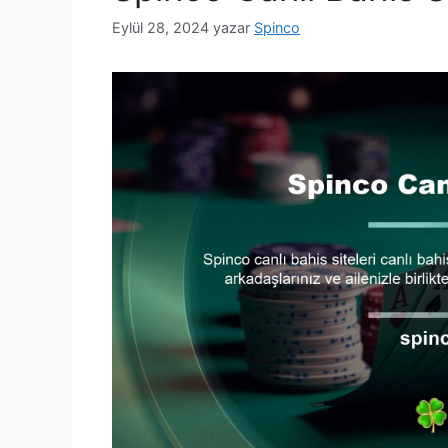
Eylül 28, 2024
yazar
Spinco