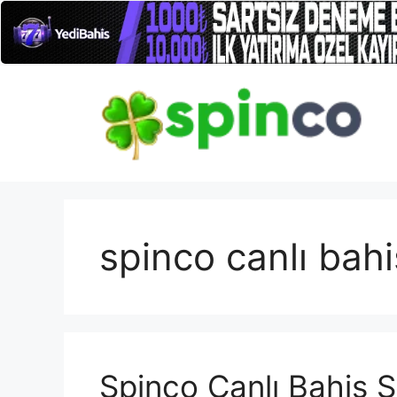
İçeriğe
atla
spinco canlı bahis
Spinco Canlı Bahis Si