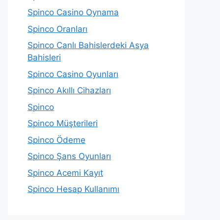
Spinco Casino Oynama
Spinco Oranları
Spinco Canlı Bahislerdeki Asya
Bahisleri
Spinco Casino Oyunları
Spinco Akıllı Cihazları
Spinco
Spinco Müşterileri
Spinco Ödeme
Spinco Şans Oyunları
Spinco Acemi Kayıt
Spinco Hesap Kullanımı