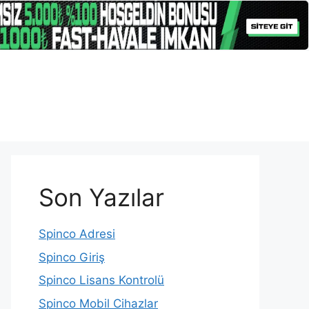
Son Yazılar
Spinco Adresi
Spinco Giriş
Spinco Lisans Kontrolü
Spinco Mobil Cihazlar