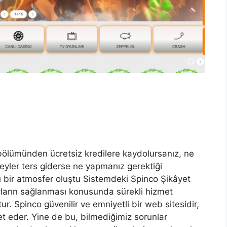
 bölümünden ücretsiz kredilere kaydolursanız, ne
yler ters giderse ne yapmanız gerektiği
ı bir atmosfer oluştu Sistemdeki Spinco Şikâyet
ayların sağlanması konusunda sürekli hizmet
r. Spinco güvenilir ve emniyetli bir web sitesidir,
et eder. Yine de bu, bilmediğimiz sorunlar