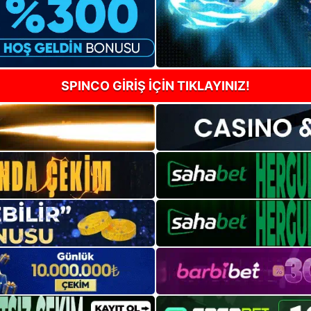
SPINCO GİRİŞ İÇİN TIKLAYINIZ!