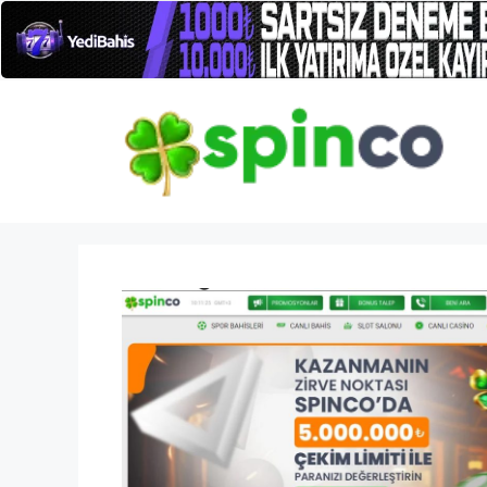
İçeriğe
atla