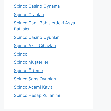
Spinco Casino Oynama
Spinco Oranları
Spinco Canlı Bahislerdeki Asya
Bahisleri
Spinco Casino Oyunları
Spinco Akıllı Cihazları
Spinco
Spinco Müşterileri
Spinco Ödeme
Spinco Şans Oyunları
Spinco Acemi Kayıt
Spinco Hesap Kullanımı