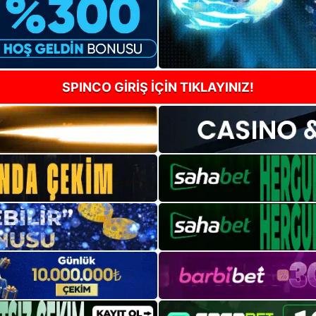
SPINCO GİRİŞ İÇİN TIKLAYINIZ!