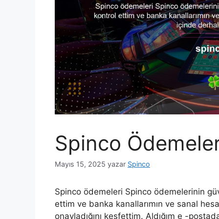
Spinco Ödemeler
Mayıs 15, 2025
yazar
Spinco
Spinco ödemeleri Spinco ödemelerinin güve
ettim ve banka kanallarımın ve sanal hesa
onayladığını keşfettim. Aldığım e -postad