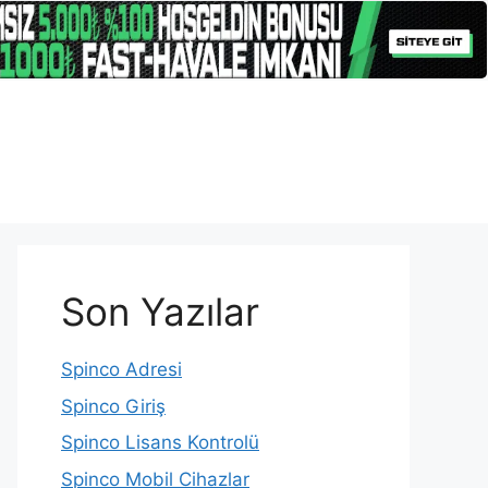
Son Yazılar
Spinco Adresi
Spinco Giriş
Spinco Lisans Kontrolü
Spinco Mobil Cihazlar