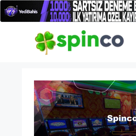
İçeriğe
atla