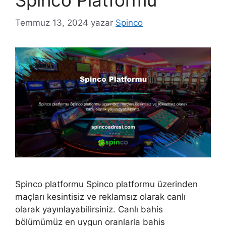
Spinco Platformu
Temmuz 13, 2024
yazar
Spinco
Spinco platformu Spinco platformu üzerinden
maçları kesintisiz ve reklamsız olarak canlı
olarak yayınlayabilirsiniz. Canlı bahis
bölümümüz en uygun oranlarla bahis