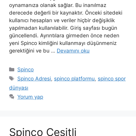
oynamanıza olanak sağlar. Bu inanılmaz
derecede değerli bir kaynaktır. Önceki sitedeki
kullanıcı hesapları ve veriler hiçbir değişiklik
yapılmadan kullanılabilir. Giriş sayfası bugün
güncellendi. Ayrıntılara girmeden önce neden
yeni Spinco kimliğini kullanmayı düşünmeniz
gerektiğini ve bu …
Devamını oku
Kategoriler
Spinco
Etiketler
Spinco Adresi
,
spinco platformu
,
spinco spor
dünyası
Yorum yap
Spinco Çeşitli