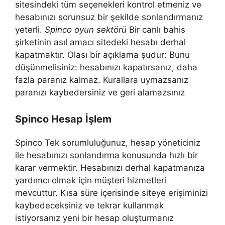
sitesindeki tüm seçenekleri kontrol etmeniz ve
hesabınızı sorunsuz bir şekilde sonlandırmanız
yeterli.
Spinco oyun sektörü
Bir canlı bahis
şirketinin asıl amacı sitedeki hesabı derhal
kapatmaktır. Olası bir açıklama şudur: Bunu
düşünmelisiniz: hesabınızı kapatırsanız, daha
fazla paranız kalmaz. Kurallara uymazsanız
paranızı kaybedersiniz ve geri alamazsınız
Spinco Hesap İşlem
Spinco Tek sorumluluğunuz, hesap yöneticiniz
ile hesabınızı sonlandırma konusunda hızlı bir
karar vermektir. Hesabınızı derhal kapatmanıza
yardımcı olmak için müşteri hizmetleri
mevcuttur. Kısa süre içerisinde siteye erişiminizi
kaybedeceksiniz ve tekrar kullanmak
istiyorsanız yeni bir hesap oluşturmanız