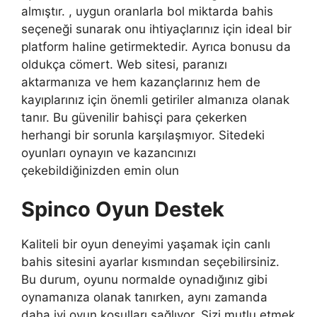
almıştır. , uygun oranlarla bol miktarda bahis
seçeneği sunarak onu ihtiyaçlarınız için ideal bir
platform haline getirmektedir. Ayrıca bonusu da
oldukça cömert. Web sitesi, paranızı
aktarmanıza ve hem kazançlarınız hem de
kayıplarınız için önemli getiriler almanıza olanak
tanır. Bu güvenilir bahisçi para çekerken
herhangi bir sorunla karşılaşmıyor. Sitedeki
oyunları oynayın ve kazancınızı
çekebildiğinizden emin olun
Spinco Oyun Destek
Kaliteli bir oyun deneyimi yaşamak için canlı
bahis sitesini ayarlar kısmından seçebilirsiniz.
Bu durum, oyunu normalde oynadığınız gibi
oynamanıza olanak tanırken, aynı zamanda
daha iyi oyun koşulları sağlıyor. Sizi mutlu etmek