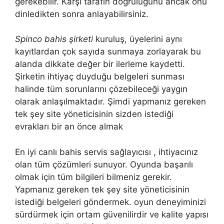
gerekebilir. Karşı tarafın doğruluğunu ancak onu
dinledikten sonra anlayabilirsiniz.
Spinco bahis şirketi
kuruluş, üyelerini aynı
kayıtlardan çok sayıda sunmaya zorlayarak bu
alanda dikkate değer bir ilerleme kaydetti.
Şirketin ihtiyaç duyduğu belgeleri sunması
halinde tüm sorunlarını çözebileceği yaygın
olarak anlaşılmaktadır. Şimdi yapmanız gereken
tek şey site yöneticisinin sizden istediği
evrakları bir an önce almak
En iyi canlı bahis servis sağlayıcısı , ihtiyacınız
olan tüm çözümleri sunuyor. Oyunda başarılı
olmak için tüm bilgileri bilmeniz gerekir.
Yapmanız gereken tek şey site yöneticisinin
istediği belgeleri göndermek. oyun deneyiminizi
sürdürmek için ortam güvenilirdir ve kalite yapısı