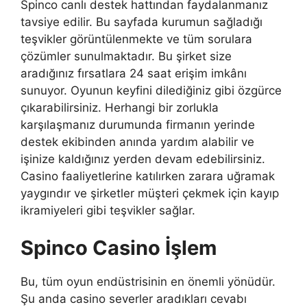
Spinco canlı destek hattından faydalanmanız
tavsiye edilir. Bu sayfada kurumun sağladığı
teşvikler görüntülenmekte ve tüm sorulara
çözümler sunulmaktadır. Bu şirket size
aradığınız fırsatlara 24 saat erişim imkânı
sunuyor. Oyunun keyfini dilediğiniz gibi özgürce
çıkarabilirsiniz. Herhangi bir zorlukla
karşılaşmanız durumunda firmanın yerinde
destek ekibinden anında yardım alabilir ve
işinize kaldığınız yerden devam edebilirsiniz.
Casino faaliyetlerine katılırken zarara uğramak
yaygındır ve şirketler müşteri çekmek için kayıp
ikramiyeleri gibi teşvikler sağlar.
Spinco Casino İşlem
Bu, tüm oyun endüstrisinin en önemli yönüdür.
Şu anda casino severler aradıkları cevabı