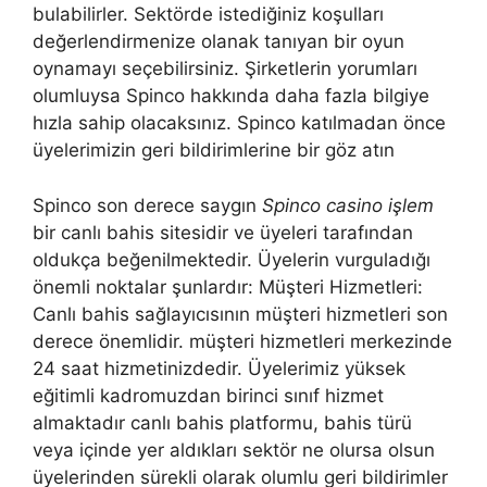
bulabilirler. Sektörde istediğiniz koşulları
değerlendirmenize olanak tanıyan bir oyun
oynamayı seçebilirsiniz. Şirketlerin yorumları
olumluysa Spinco hakkında daha fazla bilgiye
hızla sahip olacaksınız. Spinco katılmadan önce
üyelerimizin geri bildirimlerine bir göz atın
Spinco son derece saygın
Spinco casino işlem
bir canlı bahis sitesidir ve üyeleri tarafından
oldukça beğenilmektedir. Üyelerin vurguladığı
önemli noktalar şunlardır: Müşteri Hizmetleri:
Canlı bahis sağlayıcısının müşteri hizmetleri son
derece önemlidir. müşteri hizmetleri merkezinde
24 saat hizmetinizdedir. Üyelerimiz yüksek
eğitimli kadromuzdan birinci sınıf hizmet
almaktadır canlı bahis platformu, bahis türü
veya içinde yer aldıkları sektör ne olursa olsun
üyelerinden sürekli olarak olumlu geri bildirimler