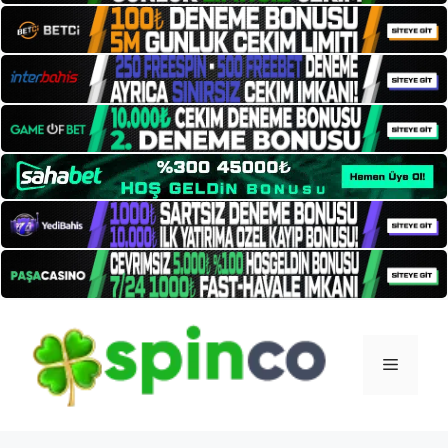
İçeriğe
atla
Menü